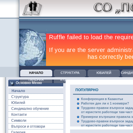
НАЧАЛО
СТРУКТУРА
ЮБИЛЕЙ
СИНДИ
ГАЛЕРИЯ
КТД И ВПРЗ
ОБУЧЕНИЯ
К
Основно Меню
ПОПУЛЯРНО
Начало
Структура
Конференция в Казанлък
Юбилей
Работен ден ли е 1 ноември?
Трудово-правни въпроси зада
Синдикално обучение
от юристите работещи там-част I
Контакти
Примерни вътрешни правила за
Символи
Трудово-правни въпроси зада
от юристите работещи там-част 
Въпроси и отговори
Галерия