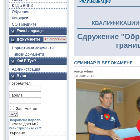
КВАЛИФИКАЦИИ
КТД и ВПРЗ
Обучения
Конкурси
КВАЛИФИКАЦИИ 
СО в медиите
Език-Language
Сдружение "Обр
ДОКУМЕНТИ
грани
Нормативни документи
Типови документи
Кой Е Тук?
СЕМИНАР В БЕЛОКАМЕНЕ
Администрация
Автор Admin
Вход
10 June 2013
Потребител
Парола
Запомни ме
Забравена парола
Нямате достъп?
Регистрирайте се!!!