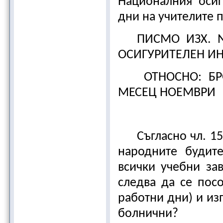
Националния осиг
дни на учителите 
ПИСМО ИЗХ. №
ОСИГУРИТЕЛЕН И
ОТНОСНО: БР
МЕСЕЦ НОЕМВРИ
Съгласно чл. 15
народните будит
всички учебни за
следва да се пос
работни дни) и из
болнични?