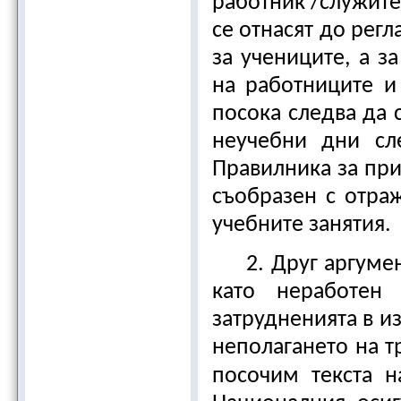
работник /служител
се отнасят до рег
за учениците, а з
на работниците и
посока следва да 
неучебни дни сле
Правилника за при
съобразен с отра
учебните занятия.
2. Друг аргуме
като неработен
затрудненията в и
неполагането на т
посочим текста н