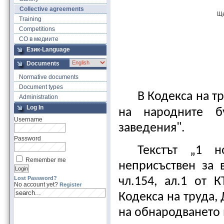
Collective agreements
Ще
Training
Competitions
СО в медиите
Език-Language
Documents
Normative documents
Document types
В Кодекса на тр
Administration
Log In
на народните б
Username
заведения".
Password
Текстът „1 
Remember me
неприсъствен за 
Lost Password?
чл.154, ал.1 от 
No account yet?
Register
Кодекса на труда, Д
на обнародването 