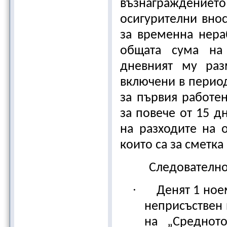
възнаграждение
осигурителни внос
за временна нера
общата сума на
дневният му ра
включени в период
за първия работе
за повече от 15 д
на разходите на о
които са за сметк
Следователно
·
Денят 1 ное
неприсъствен 
на „Средното