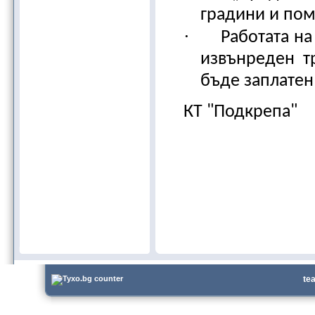
градини и пом
·
Работата на
извънреден т
бъде заплатен 
КТ "Подкрепа"
te