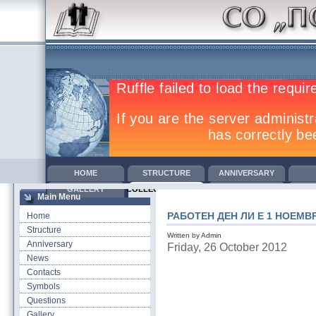
HOME
STRUCTURE
ANNIVERSARY
GALLERY
COLLECTIVE AGREEMENTS
TRAINING
COM
Main Menu
РАБОТЕН ДЕН ЛИ Е 1 НОЕМВ
Home
Structure
Written by Admin
Anniversary
Friday, 26 October 2012
News
Contacts
Symbols
Questions
Gallery