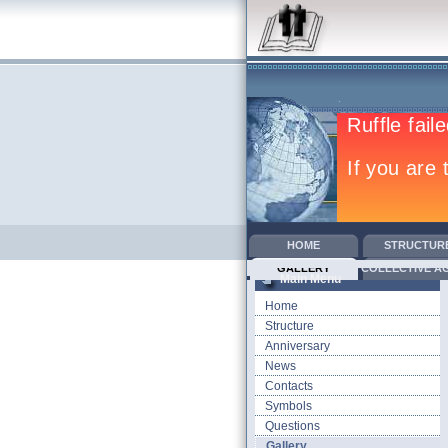
HOME
STRUCTUR
GALLERY
COLLECTIVE A
Main Menu
Home
Structure
Anniversary
News
Contacts
Symbols
Questions
Gallery