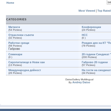
Home
|
Most Viewed
Top Rated
CATEGORIES
Митинги
Конференции
(54 Pictires)
(24 Pictires)
Отраслови съвети
НСС
(32 Pictires)
(0 )
Работни срещи
Рожден ден на КТ "П
(58 Pictires)
(78 Pictires)
Габрово
Семинари
20 години Синдикат 
(0 )
(200 Pictires)
Сиропиталище в Нови хан
Габрово 20 години
(13 Pictires)
(57 Pictires)
Международна дейност
На гости на синдика
(26 Pictires)
(34 Pictires)
DatsoGallery Multilingual
Andrey Datso
By