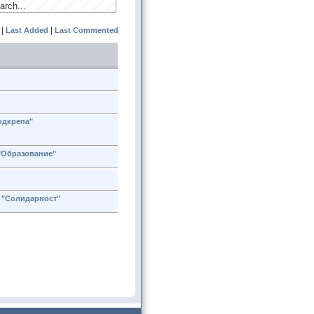
|
|
Last Added
Last Commented
одкрепа"
"Образование"
т "Солидарност"