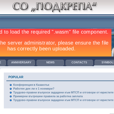
E
ANNIVERSARY
NEWS
CONTACTS
SYMBOL
GREEMENTS
TRAINING
COMPETITIONS
СО В МЕДИИТЕ
POPULAR
Конференция в Казанлък
Работен ден ли е 1 ноември?
Трудово-правни въпроси зададени към МТСП и отговори от юристите р
Примерни вътрешни правила за работна заплата
Трудово-правни въпроси зададени към МТСП и отговори от юристите р