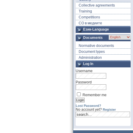
Collective agreements
Training
Competitions
СО в медиите
Език-Language
Documents
Normative documents
Document types
Administration
Log In
Username
Password
Remember me
Lost Password?
No account yet?
Register