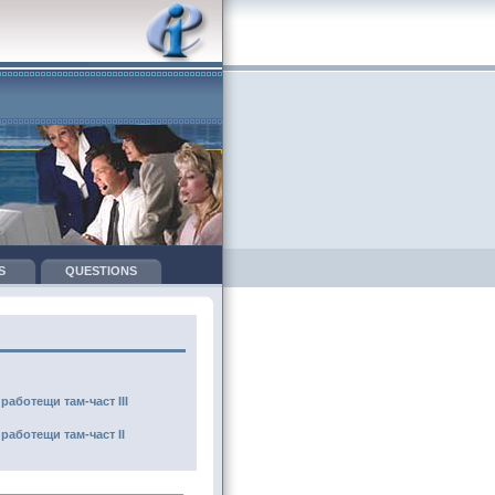
S
QUESTIONS
аботещи там-част III
аботещи там-част II