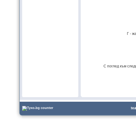
Г - ж
С поглед към следв
te