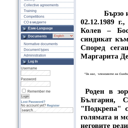
Collective agreements
Training
Бързо 
Competitions
02.12.1989 г
СО в медиите
Език-Language
Колев – Бос
Documents
синдикат къ
Normative documents
Според
сега
Document types
Маргарита Де
Administration
Log In
Username
"За нас, членовете на Синди
Password
Роден в зор
Remember me
България, 
Lost Password?
No account yet?
Register
"Подкрепа" с
голямата и м
неговите ред