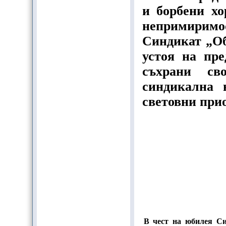
и борбени хо
непримирим
Синдикат „Об
устоя на пре
съхрани св
синдикална 
световни при
В чест на юбилея Си