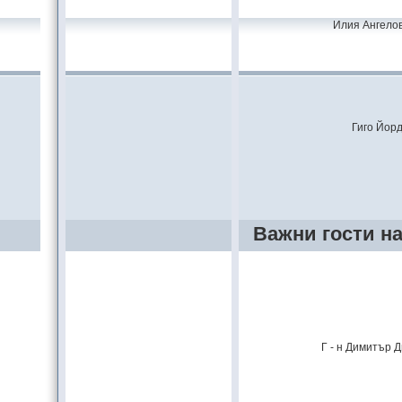
Илия Ангелов
Гиго Йор
Важни гости н
Г - н Димитър Д