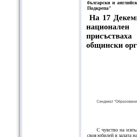
български и английс
Подкрепа"
На 17 Декемв
национален
присъстваха
общински орг
Синдикат "Образование
С чувство на изпъ
своя юбилей в залата н