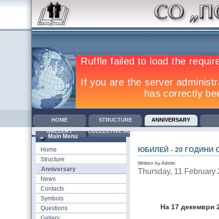
HOME
STRUCTURE
ANNIVERSARY
GALLERY
COLLECTIVE AGREEMENTS
TRAINING
COM
Main Menu
ЮБИЛЕЙ - 20 ГОДИНИ 
Home
Structure
Written by Admin
Anniversary
Thursday, 11 February
News
Contacts
Symbols
На 17 декември 
Questions
Gallery