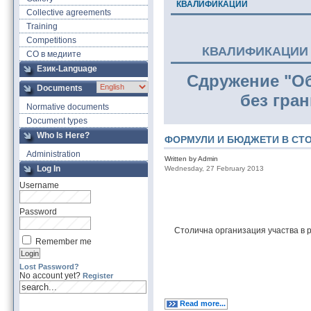
КВАЛИФИКАЦИИ
Collective agreements
Training
Competitions
КВАЛИФИКАЦИИ 
СО в медиите
Език-Language
Сдружение "О
Documents
без гра
Normative documents
Document types
Who Is Here?
ФОРМУЛИ И БЮДЖЕТИ В СТ
Administration
Written by Admin
Log In
Wednesday, 27 February 2013
Username
Password
Столична организация участва в 
Remember me
Lost Password?
No account yet?
Register
Read more...