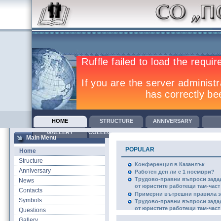
HOME
STRUCTURE
ANNIVERSARY
GALLERY
COLLECTIVE AGREEMENTS
TRAINING
COM
Main Menu
POPULAR
Home
Structure
Конференция в Казанлък
Anniversary
Работен ден ли е 1 ноември?
Трудово-правни въпроси зада
News
от юристите работещи там-част I
Contacts
Примерни вътрешни правила за
Symbols
Трудово-правни въпроси зада
от юристите работещи там-част 
Questions
Gallery