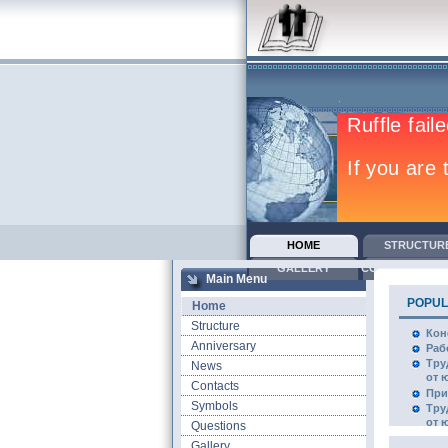
HOME
STRUCTUR
GALLERY
COLLECTIVE A
Main Menu
POPU
Home
Structure
Кон
Anniversary
Раб
Тру
News
от 
Contacts
При
Symbols
Тру
от 
Questions
Gallery