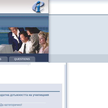
S
QUESTIONS
ндатна длъжността на училищния
Да категорично!