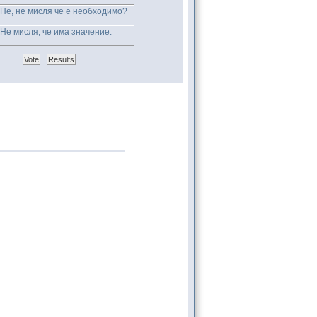
Не, не мисля че е необходимо?
Не мисля, че има значение.