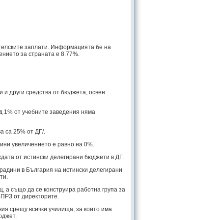
телските заплати. Информацията бе на
нието за страната е 8.77%.
 и други средства от бюджета, освен
од 1% от учебните заведения няма
а са 25% от ДГ/.
дини увеличението е равно на 0%.
ата от истински делегирани бюджети в ДГ.
радини в България на истински делегирани
ти.
 а също да се конструира работна група за
ПРЗ от директорите.
я срещу всички училища, за които има
юджет.