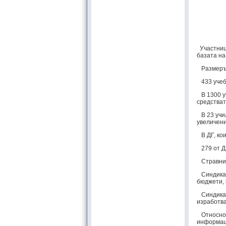
Участници
базата на
Размерът 
433 учебн
В 1300 уч
средстват
В 23 учил
увеличени
В ДГ, кои
279 от ДГ
Стравните
Синдикат 
бюджети, 
Синдикат 
изработва
Относно п
информаци