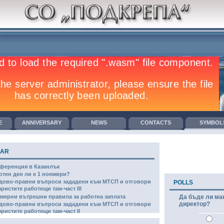
E
ANNIVERSARY
NEWS
CONTACTS
SYMBOL
GREEMENTS
TRAINING
COMPETITIONS
СО В МЕДИИТЕ
LAR
ференция в Казанлък
отен ден ли е 1 ноември?
дово-правни въпроси зададени към МТСП и отговори
POLLS
юристите работещи там-част III
мерни вътрешни правила за работна заплата
Да бъде ли ма
директор?
дово-правни въпроси зададени към МТСП и отговори
юристите работещи там-част II