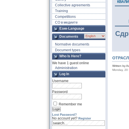
КВАЛ
Collective agreements
Training
Competitions
СО в медиите
Език-Language
Сдр
Documents
Normative documents
Document types
Who Is Here?
ОТРАСЛ
We have 1 guest online
Written by 
Administration
Monday, 20
Log In
Username
Password
Remember me
Lost Password?
No account yet?
Register