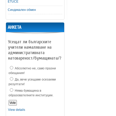
ETUCE
Синдикален обмен
АНКЕТА
Усещат ли българските
учители намаляване на
административната
натовареност/бумащината/?
Абсолютно не, само празни
обещания!
Да, вече усещаме осезаеми
резултати!
Няма бумащина в
образователните институции.
View details