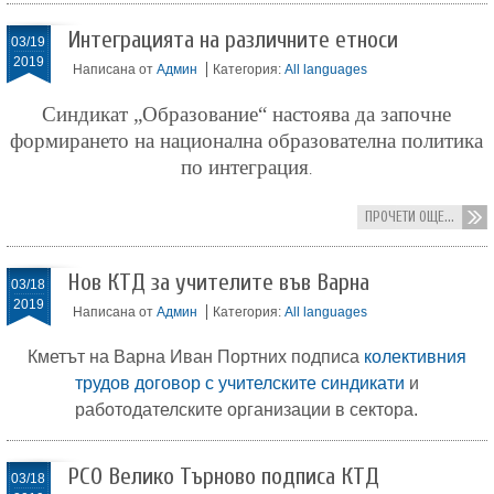
Интеграцията на различните етноси
03/19
2019
Написана от
Админ
Категория:
All languages
Синдикат „Образование“ настоява да започне
формирането на национална образователна политика
по интеграция
.
ПРОЧЕТИ ОЩЕ...
Нов КТД за учителите във Варна
03/18
2019
Написана от
Админ
Категория:
All languages
Кметът на Варна Иван Портних подписа
колективния
трудов договор с учителските синдикати
и
работодателските организации в сектора.
РСО Велико Търново подписа КТД
03/18