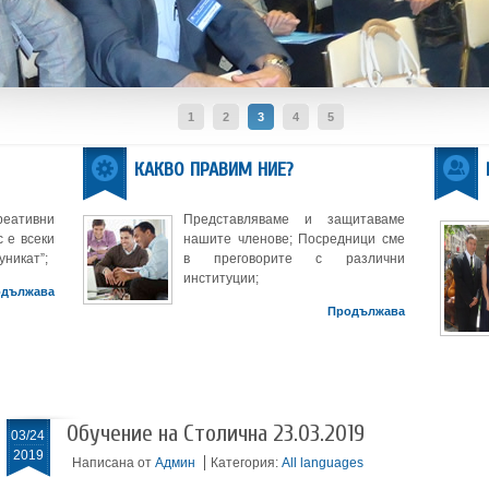
1
2
3
4
5
КАКВО ПРАВИМ НИЕ?
реативни
Представляваме и защитаваме
 е всеки
нашите членове; Посредници сме
уникат”;
в преговорите с различни
институции;
одължава
Продължава
Обучение на Столична 23.03.2019
03/24
2019
Написана от
Админ
Категория:
All languages