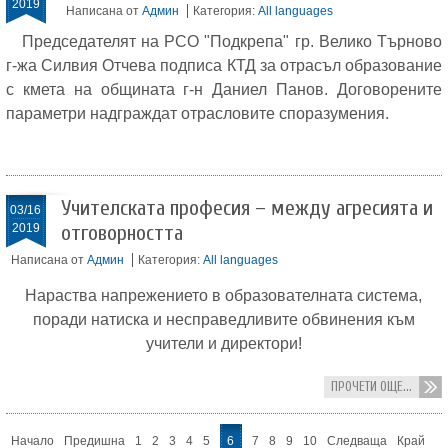
2019
Написана от
Админ
Категория:
All languages
Председателят на РСО "Подкрепа" гр. Велико Търново
г-жа Силвия Отчева подписа КТД за отрасъл образование
с кмета на общината г-н Даниел Панов. Договорените
параметри надграждат отрасловите споразумения.
Учителската професия – между агресията и
03/16
2019
отговорността
Написана от
Админ
Категория:
All languages
Нараства напрежението в образователната система,
поради натиска и несправедливите обвинения към
учители и директори!
ПРОЧЕТИ ОЩЕ...
Начало
Предишна
1
2
3
4
5
6
7
8
9
10
Следваща
Край