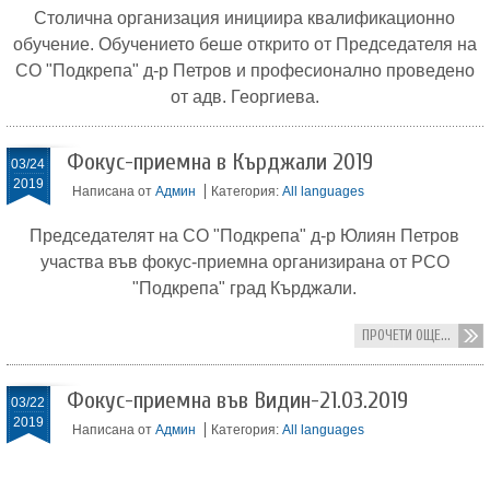
Столична организация инициира квалификационно
обучение. Обучението беше открито от Председателя на
СО "Подкрепа" д-р Петров и професионално проведено
от адв. Георгиева.
Фокус-приемна в Кърджали 2019
03/24
2019
Написана от
Админ
Категория:
All languages
Председателят на СО "Подкрепа" д-р Юлиян Петров
участва във фокус-приемна организирана от РСО
"Подкрепа" град Кърджали.
ПРОЧЕТИ ОЩЕ...
Фокус-приемна във Видин-21.03.2019
03/22
2019
Написана от
Админ
Категория:
All languages