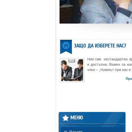
ЗАЩО ДА ИЗБЕРЕТЕ НАС?
Ние сме нестандартни, к
и достъпни; Важен за нас
член – „Човекът при нас е 
Пр
МЕНЮ