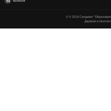
facebook
© © 2019 Синдикат "Образовани
Джумла!
е безплат