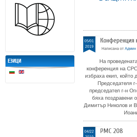
Конференция н
05/01
2019
Написана от
Админ
ЕЗИЦИ
На проведената
конференция на СРС 
избраха екип, който 
Председателя г-
председател г-н Ог
бяха поздравени о
Димитър Николов и В
Иоан
РМС 208
04/22