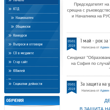
Начало
Председателят на 
КТД
срещна с ръководств
и Началника на РУО
Национален
Общински
Конкурси
1 май - рок за
05/01
Въпроси и отговори
2019
Написана от
Админ
СО в медиите
Синдикат "Образовани
Стар сайт
на София по случай
Юбилей
За защита на 
Социални дейности
05/01
2019
Написана от
Админ
ОБУЧЕНИЯ
Д
В ЗАЩИТА Н