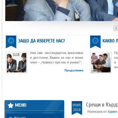
1
ЗАЩО ДА ИЗБЕРЕТЕ НАС?
КАКВО 
Ние сме нестандартни, креативни
П
и достъпни; Важен за нас е всеки
на
член – „Човекът при нас е уникат”;
в
ин
Продължава
Срещи в Кърд
МЕНЮ
05/05
2019
Написана от
Админ