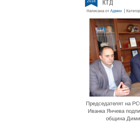
2018
КТД
Написана от
Админ
Катего
Председателят на РС
Иванка Янчева подпи
община Димит