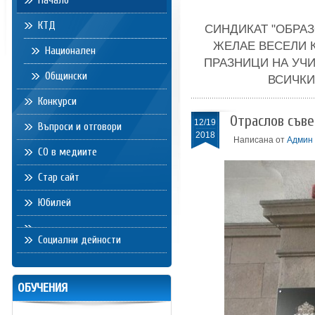
Начало
КТД
СИНДИКАТ "ОБРАЗ
ЖЕЛАЕ ВЕСЕЛИ 
Национален
ПРАЗНИЦИ НА УЧИ
Общински
ВСИЧКИ
Конкурси
Отраслов съвет
12/19
Въпроси и отговори
2018
Написана от
Админ
СО в медиите
Стар сайт
Юбилей
Социални дейности
ОБУЧЕНИЯ