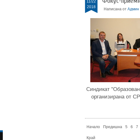
Фокус-приемн
11/22
2018
Написана от
Админ
Синдикат "Образован
организирана от СР
Начало
Предишна
5
6
7
Край