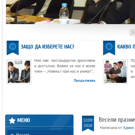
1
ЗАЩО ДА ИЗБЕРЕТЕ НАС?
КАКВО 
Ние сме нестандартни, креативни
П
и достъпни; Важен за нас е всеки
на
член – „Човекът при нас е уникат”;
в
ин
Продължава
Весели празни
МЕНЮ
12/28
2018
Написана от
Админ