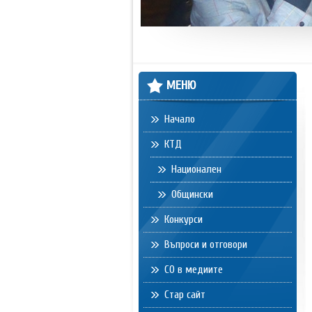
МЕНЮ
Начало
КТД
Национален
Общински
Конкурси
Въпроси и отговори
СО в медиите
Стар сайт