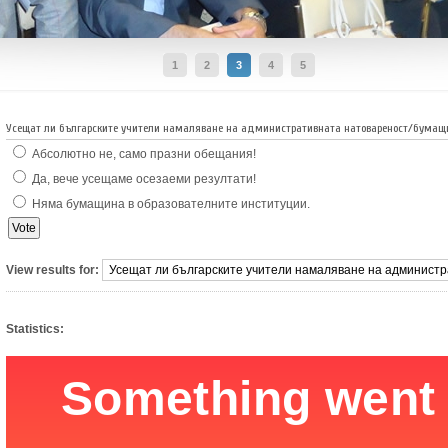
1
2
3
4
5
Усещат ли българските учители намаляване на административната натовареност/бумащ
Абсолютно не, само празни обещания!
Да, вече усещаме осезаеми резултати!
Няма бумащина в образователните институции.
View results for:
Statistics: