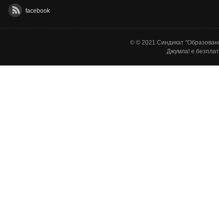
facebook
© © 2021 Синдикат "Образовани
Джумла!
е безплат