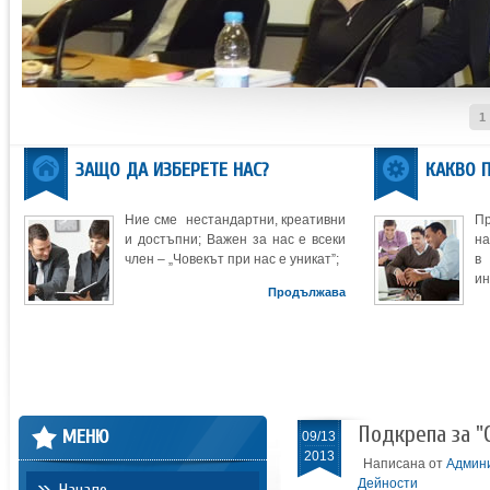
1
ЗАЩО ДА ИЗБЕРЕТЕ НАС?
КАКВО 
Ние сме нестандартни, креативни
П
и достъпни; Важен за нас е всеки
на
член – „Човекът при нас е уникат”;
в
ин
Продължава
Подкрепа за "
МЕНЮ
09/13
2013
Написана от
Админ
Дейности