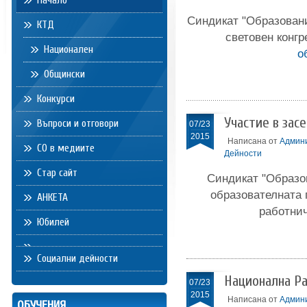
Начало
Синдикат "Образовани
КТД
световен конгр
Национален
о
Общински
Конкурси
Участие в зас
Въпроси и отговори
07/23
2015
Написана от
Админ
СО в медиите
Дейности
Стар сайт
Синдикат "Образов
образователната
АНКЕТА
работнич
Юбилей
Социални дейности
Национална Ра
07/23
2015
Написана от
Админ
ОБУЧЕНИЯ