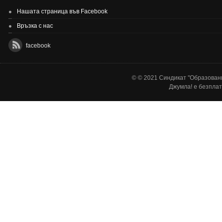
Нашата страница във Facebook
Връзка с нас
facebook
© © 2021 Синдикат "Образовани
Джумла!
е безплат