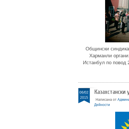
Общински синдикат
Харманли органи
Истанбул по повод 2
Казахстански 
06/02
2015
Написана от
Админ
Дейности