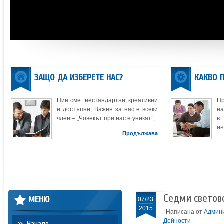
ЗАЩО ДА ИЗБЕРЕТЕ НАС?
КАКВО 
Ние сме нестандартни, креативни
П
и достъпни; Важен за нас е всеки
на
член – „Човекът при нас е уникат”;
в
ин
Продължава
Седми светове
МЕНЮ
07/23
2015
Написана от
Админ
Дейности