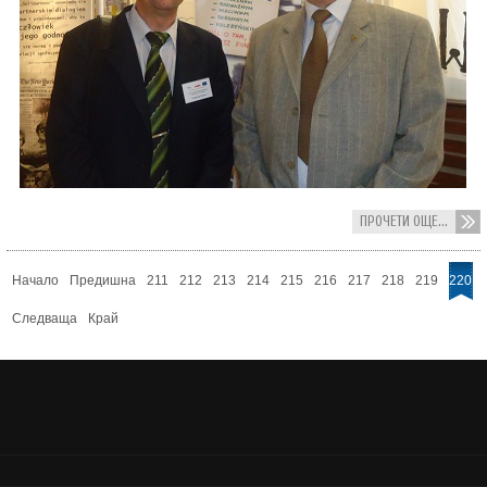
ПРОЧЕТИ ОЩЕ...
Начало
Предишна
211
212
213
214
215
216
217
218
219
220
Следваща
Край