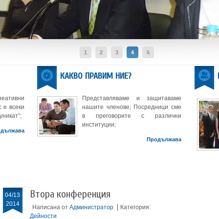
1
2
3
4
5
КАКВО ПРАВИМ НИЕ?
реативни
Представляваме и защитаваме
 е всеки
нашите членове; Посредници сме
уникат”;
в преговорите с различни
институции;
одължава
Продължава
Втора конференция
04/13
2014
Написана от
Администратор
Категория:
Дейности