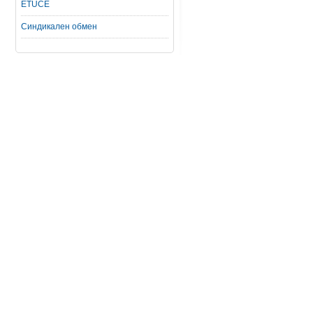
ETUCE
Синдикален обмен