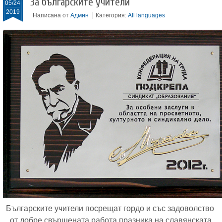
За българските учители
05/24
2019
Написана от
Админ
Категория:
All languages
Българските учители посрещат гордо и със задоволство
от добре свършената работа празника на славянската