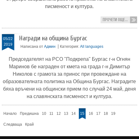
писменост и култура.
ПРОЧЕТИ ОЩЕ...
Награди на община Бургас
05/22
2019
Написана от
Админ
Категория:
All languages
Председателят на РСО "Подкрепа" Бургас г-н Огнян
Маринов бе награден от кмета на града г-н Димитър
Николов с грамота за принос при провеждане на
образователната политика на Община Бургас. Наградите
бяха връчени на общински прием по случай 24 май, деня
на славянската писменост и култура.
Начало
Предишна
10
11
12
13
14
15
16
17
18
19
Следваща
Край