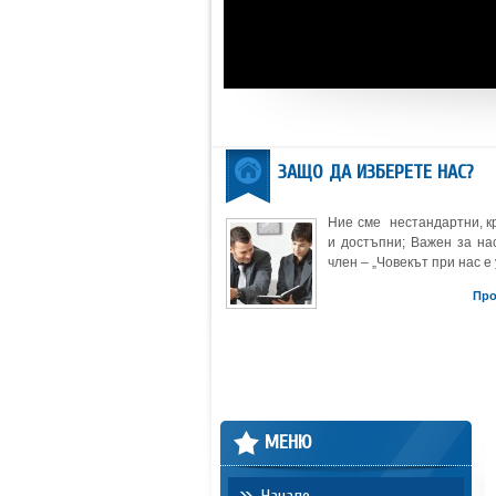
ЗАЩО ДА ИЗБЕРЕТЕ НАС?
Ние сме нестандартни, к
и достъпни; Важен за нас
член – „Човекът при нас е 
Пр
МЕНЮ