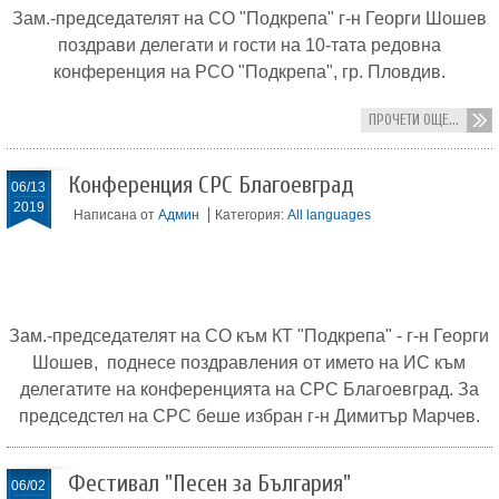
Зам.-председателят на СО "Подкрепа" г-н Георги Шошев
поздрави делегати и гости на 10-тата редовна
конференция на РСО "Подкрепа", гр. Пловдив.
ПРОЧЕТИ ОЩЕ...
Конференция СРС Благоевград
06/13
2019
Написана от
Админ
Категория:
All languages
Зам.-председателят на СО към КТ "Подкрепа" - г-н Георги
Шошев, поднесе поздравления от името на ИС към
делегатите на конференцията на СРС Благоевград. За
председстел на СРС беше избран г-н Димитър Марчев.
Фестивал "Песен за България"
06/02