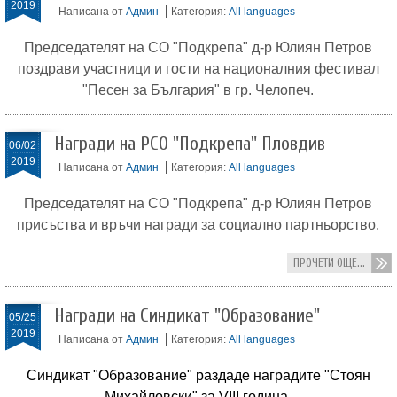
2019
Написана от
Админ
Категория:
All languages
Председателят на СО "Подкрепа" д-р Юлиян Петров
поздрави участници и гости на националния фестивал
"Песен за България" в гр. Челопеч.
Награди на РСО "Подкрепа" Пловдив
06/02
2019
Написана от
Админ
Категория:
All languages
Председателят на СО "Подкрепа" д-р Юлиян Петров
присъства и връчи награди за социално партньорство.
ПРОЧЕТИ ОЩЕ...
Награди на Синдикат "Образование"
05/25
2019
Написана от
Админ
Категория:
All languages
Синдикат "Образование" раздаде наградите "Стоян
Михайловски" за VIII година.