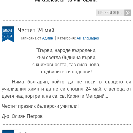
ПРОЧЕТИ ОЩЕ...
Честит 24 май
05/24
2019
Написана от
Админ
Категория:
All languages
"Върви, народе възродени,
към светла бъднина върви,
с книжовността, таз сила нова,
съдбините си поднови!
Няма българин, който да не носи в сърцето си
училищния химн и да не си спомня 24 май, с венеца от
цветя над портрета на св. св. Кирил и Методий...
Честит празник български учители!
Д-р Юлиян Петров