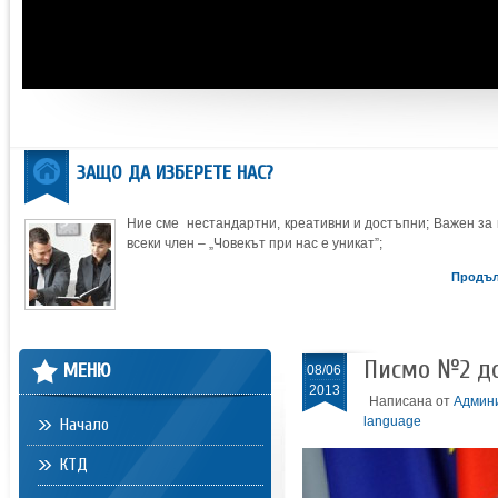
ЗАЩО ДА ИЗБЕРЕТЕ НАС?
Ние сме нестандартни, креативни и достъпни; Важен за 
всеки член – „Човекът при нас е уникат”;
Продъ
Писмо №2 д
МЕНЮ
08/06
2013
Написана от
Админ
language
Начало
КТД