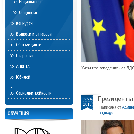
Национален
Общински
Конкурси
Въпроси и отговори
СО в медиите
Стар сайт
АНКЕТА
Учебните заведения без ДД
Юбилей
Социални дейности
Президентът
07/24
2013
Написана от
Админ
ОБУЧЕНИЯ
language