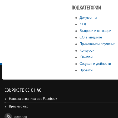
ПОДКАТЕГОРИИ
Документи
КТД
Въпроси и отговори
СО в медиите
Приключили обучения
Конкурси
Юбилей
Социални дейности
Проекти
СВЪРЖЕТЕ СЕ С НАС
Нашата страница във Facebook
Връзка с нас
facebook