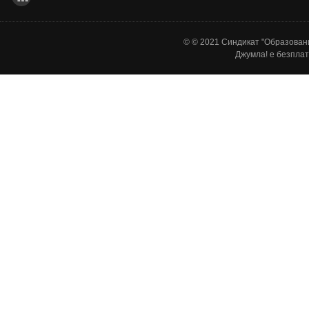
© © 2021 Синдикат "Образовани
Джумла!
е безплат