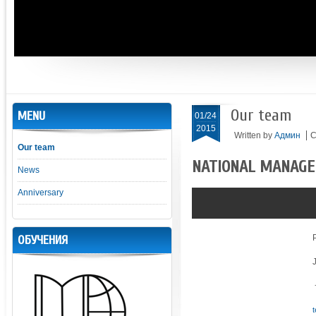
Our team
MENU
01/24
2015
Written by
Админ
C
Our team
NATIONAL MANAG
News
Anniversary
ОБУЧЕНИЯ