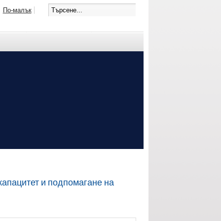
По-малък
пацитет и подпомагане на