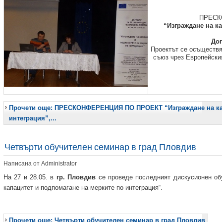
ПРЕСК
“Изграждане на к
Дог
Проектът се осъществя
съюз чрез Европейски
Прочети още: ПРЕСКОНФЕРЕНЦИЯ ПО ПРОЕКТ “Изграждане на кап
интеграция”,...
Четвърти обучителен семинар в град Пловдив
Написана от Administrator
На 27 и 28.05. в
гр. Пловдив
се проведе последният дискусионен об
капацитет и подпомагане на мерките по интеграция“.
Прочети още: Четвърти обучителен семинар в град Пловдив