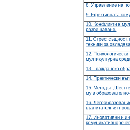
8. Управление на по
9. Ефективната ком
10. Конфликти в мул
разрешаване.
11. Стрес: същност,
техники за овладява
12. Психологически
мултикултурна сред
13. Гражданско обр
14. Практически въп
15. Методът „Шестт
му в образователно
16. Легообразовани
възпитателния проц
17. Иновативни и и
комуникативноречев