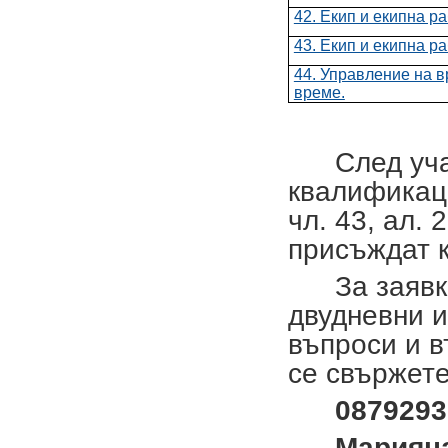
42. Екип и екипна р
43. Екип и екипна р
44. Управление на в
време.
След уч
квалификац
чл. 43, ал.
присъждат 
За заяв
двудневни 
въпроси и в
се свържете
0879293
Марияна