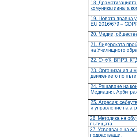
18. Драматизацията
комуникативната ко
19.
Новата правна у
EU 2016/679 – GDP
20.
Медии, обществе
21.
Лидерската проб
на Училищното обра
22. СФУК. ВПРЗ. КТ
23. Организация и м
движението по пъти
24. Решаване на ко
Медиация. Арбитра
25. Агресия: себеу
и управление на аг
26. Методика на обу
пътищата.
27. Усвояване на ос
подрастващи.