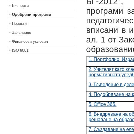
БГ-2012",
Експерти
програми з
Одобрени програми
педагогич
Проекти
вписани в 
Заявяване
ал. 1 от За
Финансови условия
образовани
ISO 9001
1. Портфолио. Изра
2. Учителят като кл
нормативната уредб
3. Въведение в дел
4. Подобряване на к
5. Office 365.
6. Внедряване на об
решаване на образо
7. Създаване на еле