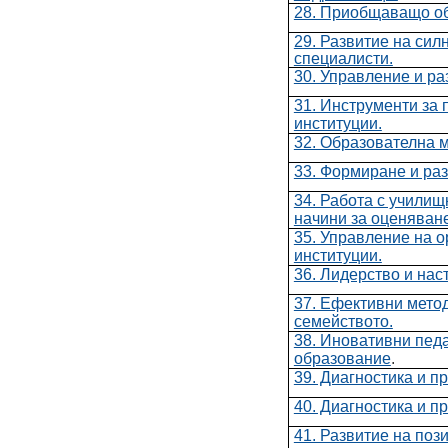
28. Приобщаващо о
29. Развитие на сил
специалисти.
30. Управление и ра
31. Инструменти за 
институции.
32. Образователна 
33. Формиране и ра
34. Работа с учили
начини за оценяване
35. Управление на о
институции.
36. Лидерство и нас
37. Ефективни мето
семейството.
38. Иновативни пед
образование
.
39. Диагностика и п
40. Диагностика и п
41. Развитие на поз