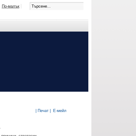
По-малък
| Печат |
Е-мейл
.
 причини, стратегии.