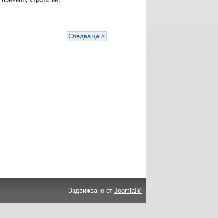
Следваща >
Задвижвано от
Joomla!®