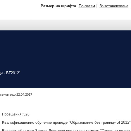
Размер на шрифта
По-голям
Възстановяване
и - БГ2012“
сеновград-22.04.2017
Посещения: 526
Квалификационно обучение проведе "Образование без граници-БГ2012"
Експерт-обучител Златка Драгнева представи темата: "Стрес: същност,