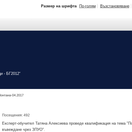
Размер на шрифта
По-голям
Възстановяване
и - БГ2012“
онтана-04.2017
Посещения: 492
Експерт-обучител Татяна Алексиева проведе квалификация на тема "П
въвеждане чрез ЗПУО".