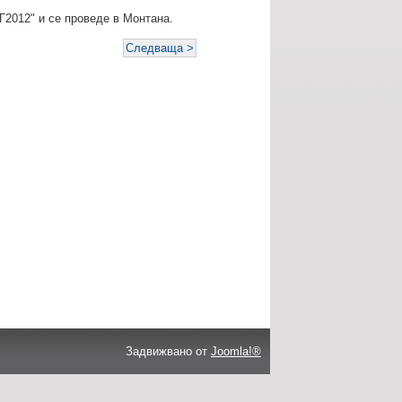
Г2012" и се проведе в Монтана.
Следваща >
Задвижвано от
Joomla!®