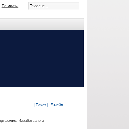
По-малък
| Печат |
Е-мейл
ортфолио. Изработване и