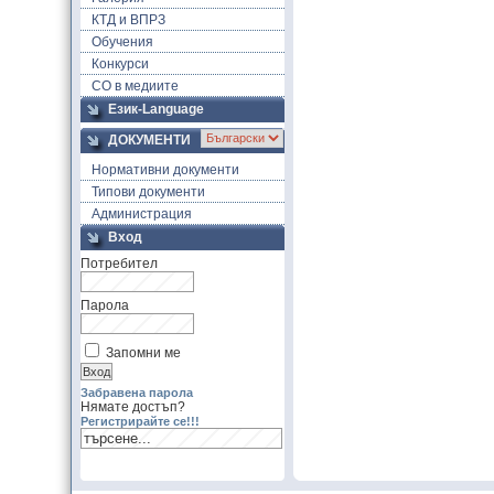
КТД и ВПРЗ
Обучения
Конкурси
СО в медиите
Език-Language
ДОКУМЕНТИ
Нормативни документи
Типови документи
Администрация
Вход
Потребител
Парола
Запомни ме
Забравена парола
Нямате достъп?
Регистрирайте се!!!