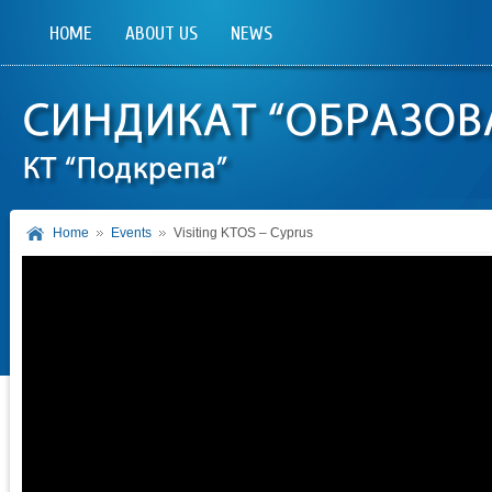
HOME
ABOUT US
NEWS
Home
Events
Visiting KTOS – Cyprus