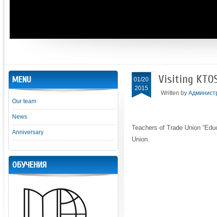
Visiting KTO
MENU
01/20
2015
Written by
Админист
Our team
News
Teachers of Trade Union “Educ
Anniversary
Union.
ОБУЧЕНИЯ