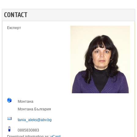
CONTACT
Експерт
Монтана
Монтана
България
tania_aleks@abv.bg
0885830883
Download information as:
vCard