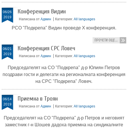
Конференция Видин
06/26
2019
Написана от
Админ
Категория:
All languages
РСО "Подкрепа" Видин проведе X конференция.
ПРОЧЕТИ ОЩЕ...
Конференция СРС Ловеч
06/21
2019
Написана от
Админ
Категория:
All languages
Председателят на СО "Подкрепа" д-р Юлиян Петров
поздрави гости и делегати на регионалната конференция
на СРС "Подкрепа" Ловеч.
Приемна в Троян
06/14
2019
Написана от
Админ
Категория:
All languages
Председателят на СО "Подкрепа" д-р Петров и неговият
заместник г-н Шошев дадоха приемна на синдикалните