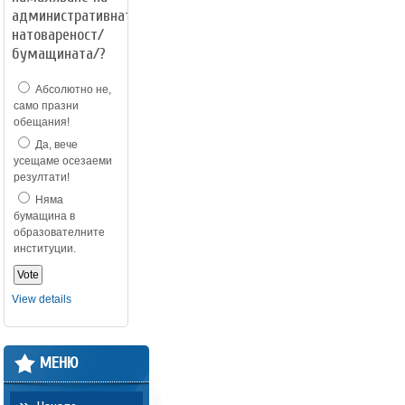
административната
натовареност/
бумащината/?
Абсолютно не,
само празни
обещания!
Да, вече
усещаме осезаеми
резултати!
Няма
бумащина в
образователните
институции.
View details
МЕНЮ