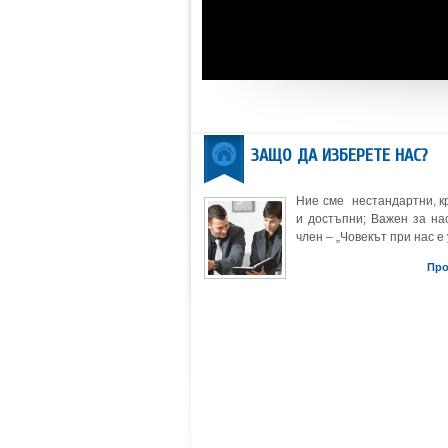
ЗАЩО ДА ИЗБЕРЕТЕ НАС?
Ние сме нестандартни, к
и достъпни; Важен за нас
член – „Човекът при нас е 
Пр