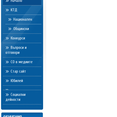
Начало
КТД
Национален
Общински
Конкурси
Въпроси и
отговори
СО в медиите
Стар сайт
Юбилей
Социални
дейности