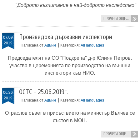
"Доброто възпитание е най-доброто наследство"
ПРОЧЕТИ ОЩЕ...
Произведоха държавни инспектори
07/09
2019
Написана от
Админ
Категория:
All languages
Председателят на СО "Подкрепа" д-р Юлиян Петров,
участва в церемонията по производство на външни
инспектори към НИО.
ОСТС - 25.06.2019г.
06/26
2019
Написана от
Админ
Категория:
All languages
Отраслов съвет в присъствието на министър Вълчев се
състоя в МОН.
ПРОЧЕТИ ОЩЕ...