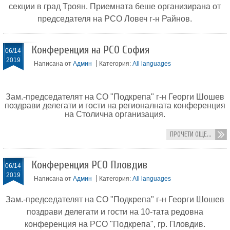
секции в град Троян. Приемната беше организирана от
председателя на РСО Ловеч г-н Райнов.
Конференция на РСО София
06/14
2019
Написана от
Админ
Категория:
All languages
Зам.-председателят на СО "Подкрепа" г-н Георги Шошев
поздрави делегати и гости на регионалната конференция
на Столична организация.
ПРОЧЕТИ ОЩЕ...
Конференция РСО Пловдив
06/14
2019
Написана от
Админ
Категория:
All languages
Зам.-председателят на СО "Подкрепа" г-н Георги Шошев
поздрави делегати и гости на 10-тата редовна
конференция на РСО "Подкрепа", гр. Пловдив.