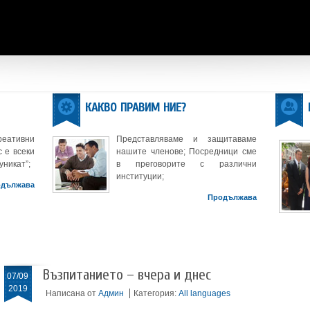
КАКВО ПРАВИМ НИЕ?
реативни
Представляваме и защитаваме
 е всеки
нашите членове; Посредници сме
уникат”;
в преговорите с различни
институции;
одължава
Продължава
Възпитанието – вчера и днес
07/09
2019
Написана от
Админ
Категория:
All languages