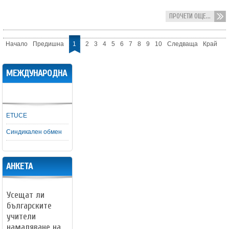
ПРОЧЕТИ ОЩЕ...
Начало
Предишна
1
2
3
4
5
6
7
8
9
10
Следваща
Край
МЕЖДУНАРОДНА
ДЕЙНОСТ
ETUCE
Синдикален обмен
АНКЕТА
Усещат ли
българските
учители
намаляване на