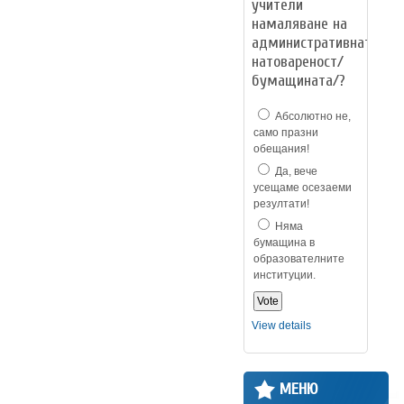
учители
намаляване на
административната
натовареност/
бумащината/?
Абсолютно не,
само празни
обещания!
Да, вече
усещаме осезаеми
резултати!
Няма
бумащина в
образователните
институции.
View details
МЕНЮ