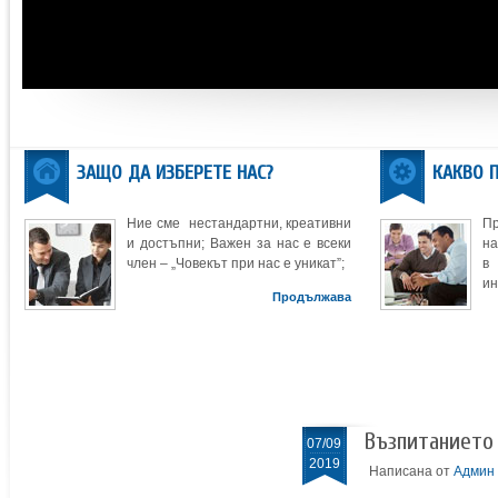
ЗАЩО ДА ИЗБЕРЕТЕ НАС?
КАКВО 
Ние сме нестандартни, креативни
П
и достъпни; Важен за нас е всеки
на
член – „Човекът при нас е уникат”;
в
ин
Продължава
Възпитанието 
07/09
2019
Написана от
Админ