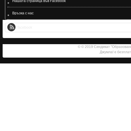
Нашата страница във Facebook
Връзка с нас
facebook
© © 2019 Синдикат "Образовани
Джумла!
е безплат