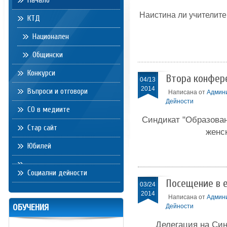
Начало
Наистина ли учителите
КТД
Национален
Общински
Конкурси
Втора конфер
04/13
2014
Въпроси и отговори
Написана от
Админ
Дейности
СО в медиите
Синдикат "Образован
Стар сайт
женс
Юбилей
Социални дейности
Посещение в 
03/24
2014
Написана от
Админ
ОБУЧЕНИЯ
Дейности
Делегация на Син