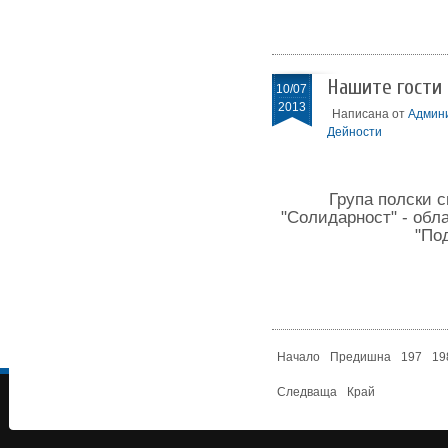
Нашите гости 
10/07
2013
Написана от
Админ
Дейности
Група полски 
"Солидарност" - обл
"По
Начало
Предишна
197
19
Следваща
Край