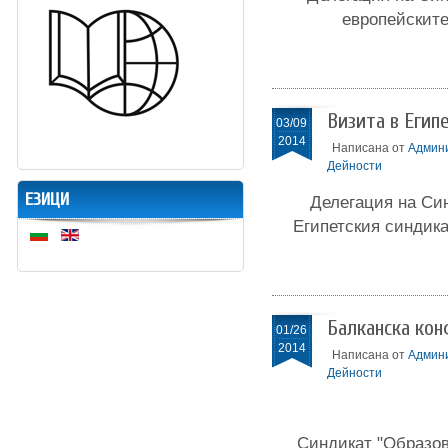
европейските
Визита в Егип
03/09
2014
Написана от
Админ
Дейности
ЕЗИЦИ
Делегация на Син
Египетския синдика
Балканска ко
01/26
2014
Написана от
Админ
Дейности
Синдикат "Образов