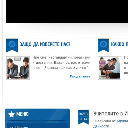
ЗАЩО ДА ИЗБЕРЕТЕ НАС?
КАКВО 
Ние сме нестандартни, креативни
П
и достъпни; Важен за нас е всеки
на
член – „Човекът при нас е уникат”;
в
ин
Продължава
Учителите в 
МЕНЮ
04/13
2014
Написана от
Админ
Дейности