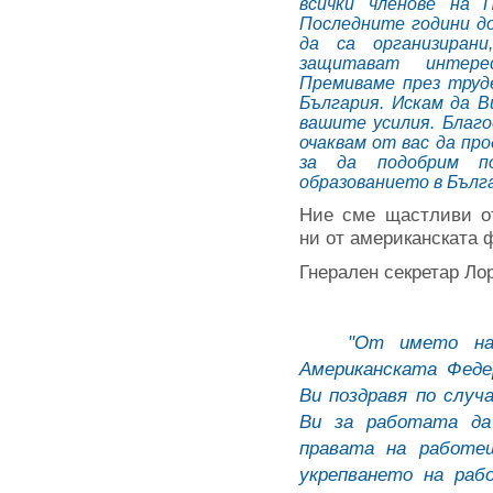
всички членове на 
Последните години до
да са организиран
защитават интере
Премиваме през труде
България. Искам да В
вашите усилия. Благ
очаквам от вас да пр
за да подобрим п
образованието в Бълга
Ние сме щастливи о
ни от американската 
Гнерален секретар Ло
"От името на 1
Американската Феде
Ви поздравя по случ
Ви за работата да
правата на работе
укрепването на раб