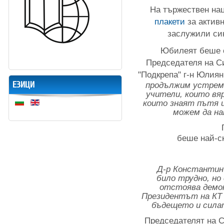
На тържествен на
плакети
за актив
заслужили си
Юбилеят беше о
Председателя на С
"Подкрепа" г-н Юлиян 
ЕЗИЦИ
продължим устреме
учители, които вя
които знаят пътя и
можем да нап
беше най-с
Д-р Константин 
било трудно, но 
отстоява демок
Президентът на КТ 
бъдещето и сила
Председателят на С