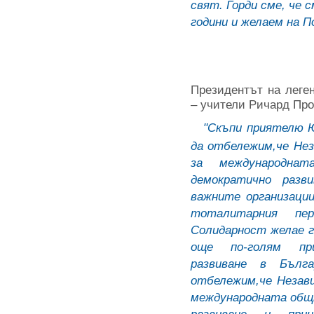
свят. Горди сме, че с
години и желаем на По
Президентът на леге
– учители Ричард Прок
"Скъпи приятелю 
да отбележим,че Не
за международн
демократично разв
важните организаци
тоталитарния пе
Солидарност желае 
още по-голям пр
развиване в Бълг
отбележим,че Незав
международната общ