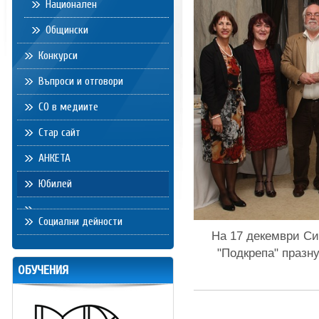
Национален
Общински
Конкурси
Въпроси и отговори
СО в медиите
Стар сайт
АНКЕТА
Юбилей
Социални дейности
На 17 декември Си
"Подкрепа" празн
ОБУЧЕНИЯ