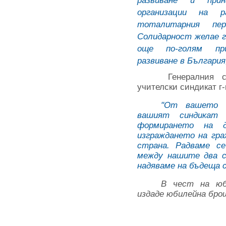
развиване и при
организации на 
тоталитарния пе
Солидарност желае 
още по-голям пр
развиване в България,
Генералния 
учителски синдикат г
"От вашето с
вашият синдикат
формирането на д
изграждането на гр
страна. Радваме с
между нашите два с
надяваме на бъдеща 
В чест на юб
издаде юбилейна бро