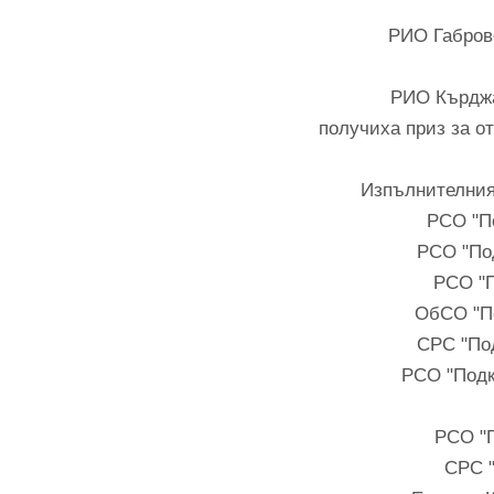
РИО Габрово
РИО Кърджа
получиха приз за о
Изпълнителния
РСО "П
РСО "По
РСО "П
ОбСО "П
СРС "По
РСО "Подк
РСО "
СРС "