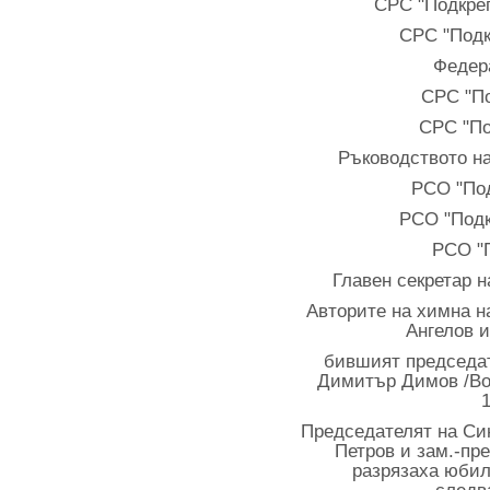
СРС "Подкреп
СРС "Подк
Федер
СРС "По
СРС "По
Ръководството н
РСО "Под
РСО "Подк
РСО "
Главен секретар 
Авторите на химна н
Ангелов 
бившият председат
Димитър Димов /Вод
Председателят на Си
Петров и зам.-пр
разрязаха юбил