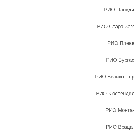
РИО Пловдив
РИО Стара Заг
РИО Плевен
РИО Бургас
РИО Велико Тър
РИО Кюстендил 
РИО Монтан
РИО Враца 