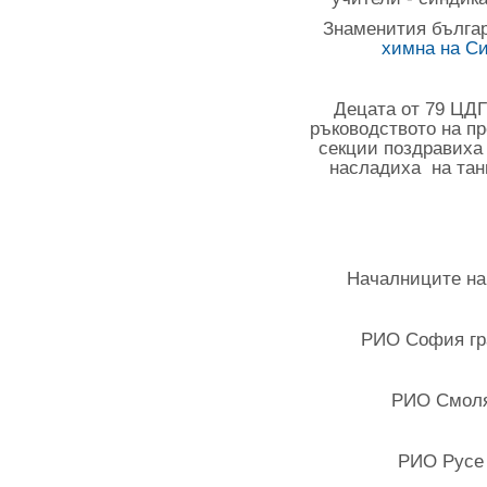
Знаменития българ
химна на Си
Децата от 79 ЦДГ
ръководството на п
секции поздравиха 
насладиха на тан
Началниците на 
РИО София гр
РИО Смоля
РИО Русе 