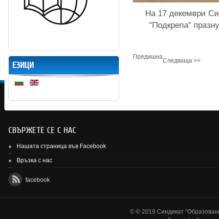
На 17 декември Си
"Подкрепа" празн
Предишна
Следваща >>
ЕЗИЦИ
СВЪРЖЕТЕ СЕ С НАС
Нашата страница във Facebook
Връзка с нас
facebook
© © 2019 Синдикат "Образовани