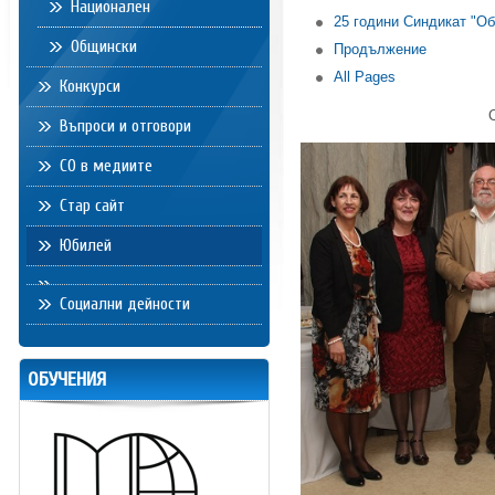
Национален
25 години Синдикат "О
Общински
Продължение
All Pages
Конкурси
Въпроси и отговори
СО в медиите
Стар сайт
Юбилей
Социални дейности
ОБУЧЕНИЯ