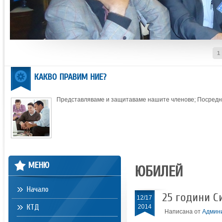
1
КАКВО ПРАВИМ НИЕ?
Представляваме и защитаваме нашите членове; Посредни
МЕНЮ
ЮБИЛЕЙ
Начало
25 години С
12/17
КТД
2014
Написана от
Админ