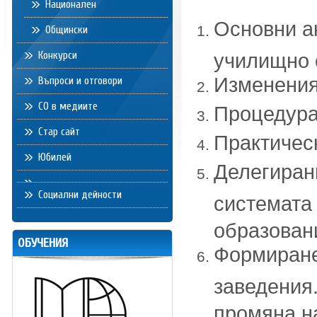
Национален
Основни а
Общински
Конкурси
училищно 
Изменения
Въпроси и отговори
СО в медиите
Процедура
Стар сайт
Практическ
Юбилей
Делегиран
Социални дейности
системата
образован
ОБУЧЕНИЯ
Формиране
заведения
промяна н