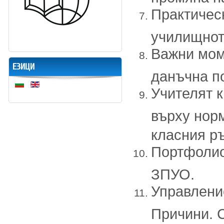
Практичес
училищнот
Важни мом
ЕЗИЦИ
данъчна п
Учителят 
върху нор
класния р
Портфолио
ЗПУО.
Управлени
Причини. С