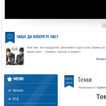
1
ЗАЩО ДА ИЗБЕРЕТЕ НАС?
Ние сме нестандартни, креативни и достъпни; Важен за 
всеки член – „Човекът при нас е уникат”;
Продъ
Теми
МЕНЮ
03/31
2013
Написана от
Админ
Начало
Те
КТД