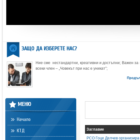
ЗАЩО ДА ИЗБЕРЕТЕ НАС?
Ние сме нестандартни, креативни и достъпни; Важен за 
всеки член – „Човекът при нас е уникат”;
Продъ
МЕНЮ
Начало
Заглавие
КТД
РСО Гоце Делчев организира