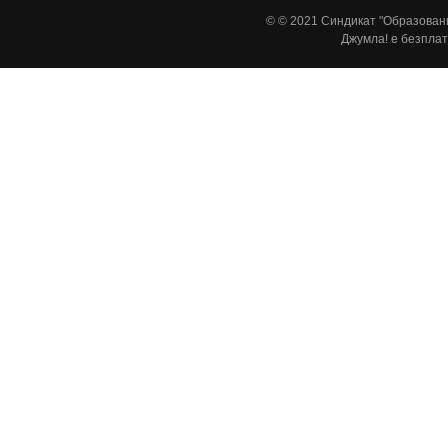
© © 2021 Синдикат "Образовани
Джумла!
е безплат