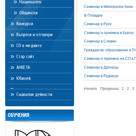
Национален
Семинар в Минерални бани
Общински
В Пловдив
Конкурси
Семинар в Русе
Семинар и приемна в Бургас
Въпроси и отговори
Семинар в Сливен
СО в медиите
Гражданско образование в П
Стар сайт
Семинар и приемна на СО в 
АНКЕТА
Семинар в Дупница
Семинар в Рударци
Юбилей
Начало
Предишна
1
2
3
Социални дейности
ОБУЧЕНИЯ