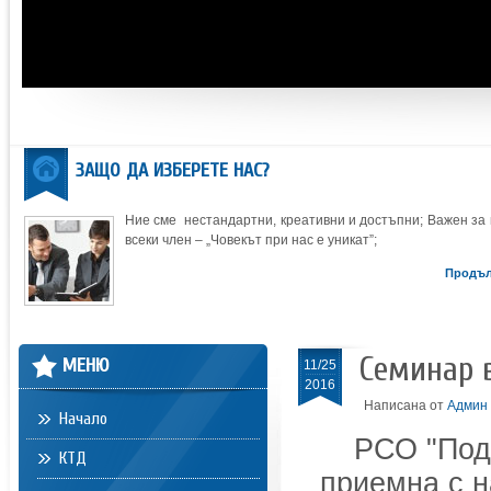
ЗАЩО ДА ИЗБЕРЕТЕ НАС?
Ние сме нестандартни, креативни и достъпни; Важен за 
всеки член – „Човекът при нас е уникат”;
Продъ
Семинар в
МЕНЮ
11/25
2016
Написана от
Админ
Начало
РСО "Под
КТД
приемна с н