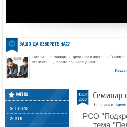
ЗАЩО ДА ИЗБЕРЕТЕ НАС?
Ние сме нестандартни, креативни и достъпни; Важен за 
всеки член – „Човекът при нас е уникат”;
Продъ
Семинар в
МЕНЮ
11/14
2016
Написана от
Админ
Начало
РСО "Подкре
КТД
тема "Пе