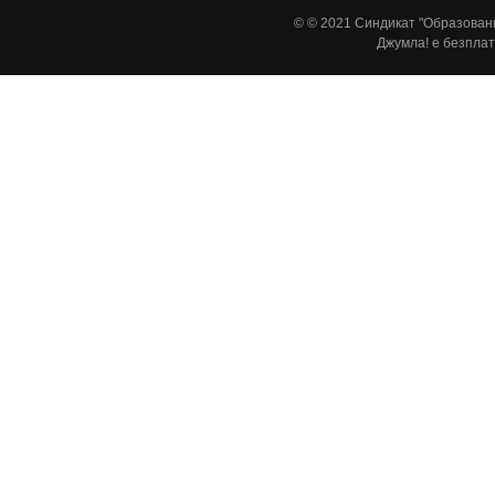
© © 2021 Синдикат "Образовани
Джумла!
е безплат