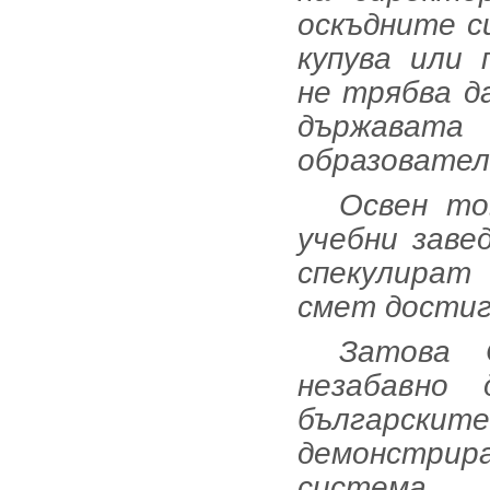
оскъдните с
купува или 
не трябва д
държава
образовател
Освен то
учебни заве
спекулират
смет достиг
Затова С
незабавно
българск
демонстрир
система.