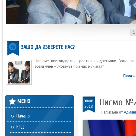
1
ЗАЩО ДА ИЗБЕРЕТЕ НАС?
Ние сме нестандартни, креативни и достъпни; Важен за 
всеки член – „Човекът при нас е уникат”;
Продъ
Писмо №2
МЕНЮ
08/06
2013
Написана от
Админ
Начало
КТД