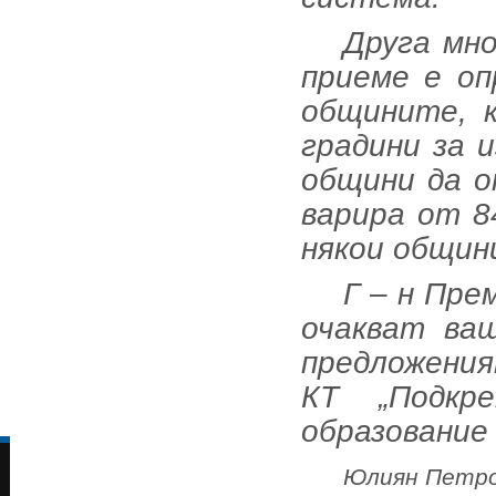
Друга мно
приеме е оп
общините, 
градини за 
общини да о
варира от 8
някои общин
Г – н Пре
очакват ва
предложени
КТ „Подкр
образование
Юлиян Петр