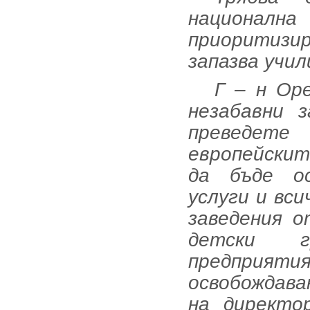
националн
приоритиз
запазва учи
Г – н Ор
незабавни 
преведет
европейски
да бъде ос
услуги и вс
заведения 
детски г
предприятия
освобождав
на директо