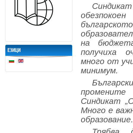
Синдика
обезпокое
българс
образовате
на бюджет
ЕЗИЦИ
получиха о
много от у
минимум.
Българс
промените
Синдикат „О
Много е важ
образование
Трябва 