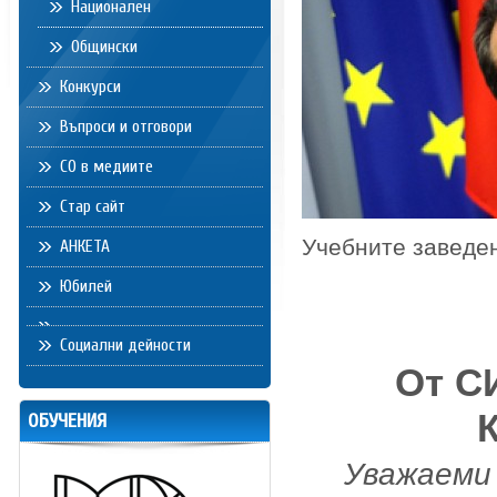
Национален
Общински
Конкурси
Въпроси и отговори
СО в медиите
Стар сайт
Учебните заведе
АНКЕТА
Юбилей
Социални дейности
От С
ОБУЧЕНИЯ
Уважаеми 