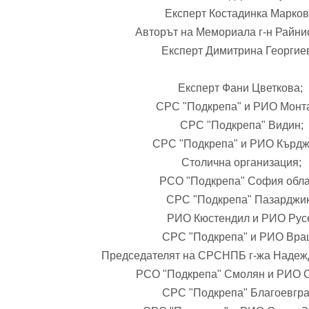
Експерт Костадинка Марков
Авторът на Мемориала г-н Райнис
Експерт Димитрина Георгие
Експерт Фани Цветкова;
СРС "Подкрепа" и РИО Монт
СРС "Подкрепа" Видин;
СРС "Подкрепа" и РИО Кърдж
Столична организация;
РСО "Подкрепа" София обла
СРС "Подкрепа" Пазарджик
РИО Кюстендил и РИО Рус
СРС "Подкрепа" и РИО Вра
Председателят на СРСНПБ г-жа Надеж
РСО "Подкрепа" Смолян и РИО 
СРС "Подкрепа" Благоевгра