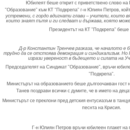
Юбилеят беше открит с приветствено слово на
"Образование" към КТ "Подкрепа" г-н Юлиян Петров, койт
устремени, с гордо вдигнати глави – учители, които в
които знаят пътя и ги следват и държава, която можем
Президентът на КТ "Подкрепа" беше 
Д-р Константин Тренчев разказа, че началото е б
трудно да се отстоява демокрация и синдикализъм. Но
изрази увереност в бъдещето и силата на У
Председателят на Синдикат "Образование", връчи юбиле
"Подкрепа".
Министърът на образованието беше дългоочакван гост 
Танев поздрави всички с думите, че в името на дец
Министърът се преклони пред детския ентусиазъм в танц
песнта на Крисия.
Г-н Юлиян Петров връчи юбилеен плакет на 