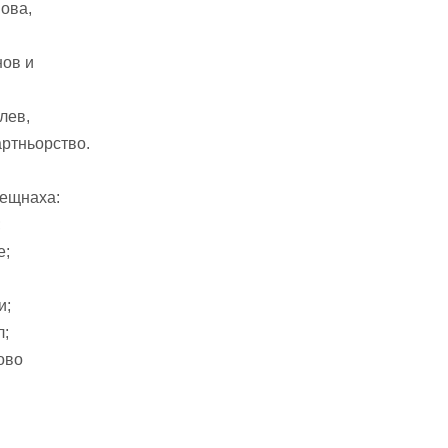
ова,
нов и
лев,
артньорство.
рещнаха:
;
е;
и;
л;
ово