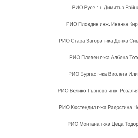
РИО Русе г-н Димитър Райн
РИО Пловдив инж. Иванка Кир
РИО Стара Загора г-жа
Донка Си
РИО Плевен г-жа Албена Тот
РИО Бургас г-жа Виолета Или
РИО Велико Търново инж. Розалия
РИО Кюстендил г-жа Радостина Н
РИО Монтана г-жа Цеца Тодор