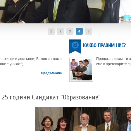
1
2
3
4
5
КАКВО ПРАВИМ НИЕ?
еативни и достъпни; Важен за нас е
Представляваме и 
нас е уникат”;
сме в преговорите с
Продължава
25 години Синдикат "Образование"