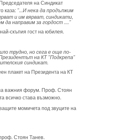
 Председателя на Синдикат
о каза:
"...
И нека да продължим
ярват и им вярват, синдикати,
 да направим за гордост ...."
най-скъпия гост на юбилея.
ило трудно, но сега е още по-
 Президентът на КТ "Подкрепа"
чителския синдикат.
ен плакет на Президента на КТ
на важния форум. Проф. Стоян
ата всичко става възможно.
уващите момичета под звуците на
проф. Стоян Танев.