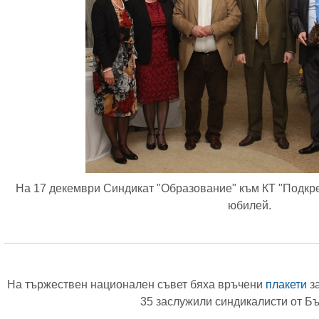
На 17 декември Синдикат "Образование" към КТ "Подкр
юбилей.
На тържествен национален съвет бяха връчени
плакети
з
35 заслужили синдикалисти от Бъ