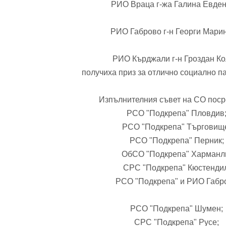
РИО Враца г-жа Галина Евден
РИО Габрово г-н Георги Мари
РИО Кърджали г-н Гроздан Ко
получиха приз за отлично социално п
Изпълнителния съвет на СО пос
РСО "Подкрепа" Пловдив
РСО "Подкрепа" Търговищ
РСО "Подкрепа" Перник;
ОбСО "Подкрепа" Харманл
СРС "Подкрепа" Кюстенди
РСО "Подкрепа" и РИО Габр
РСО "Подкрепа" Шумен;
СРС "Подкрепа" Русе;