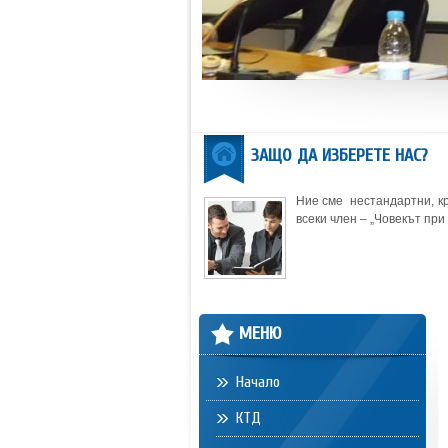
ЗАЩО ДА ИЗБЕРЕТЕ НАС?
Ние сме нестандартни, кр
всеки член – „Човекът при 
МЕНЮ
Начало
КТД