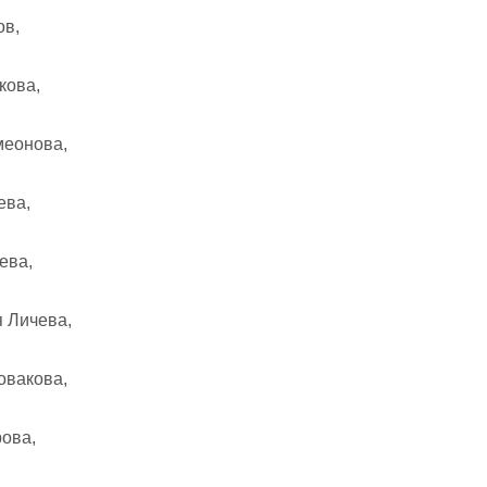
ов,
кова,
меонова,
ева,
ева,
 Личева,
овакова,
ова,