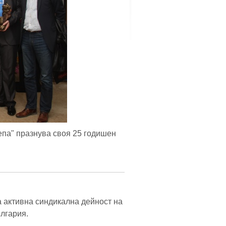
епа" празнува своя 25 годишен
а активна синдикална дейност на
лгария.