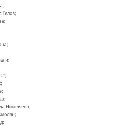
а;
 Гелов;
ва;
ана;
али;
ст;
;
е;
ца;
да Николчева;
Смолян;
д;