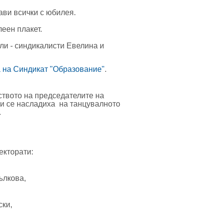
ави всички с юбилея.
леен плакет.
ли - синдикалисти Евелина и
 на Синдикат "Образование"
.
ството на председателите на
ки се насладиха на танцувалното
.
екторати:
ълкова
,
ки,