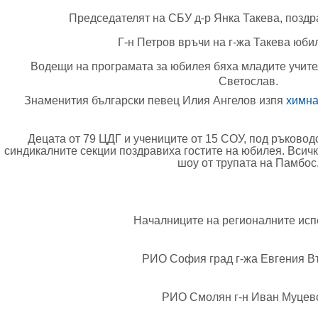
Председателят на СБУ д-р Янка Такева, поздр
Г-н Петров връчи на г-жа Такева юби
Водещи на програмата за юбилея бяха м
ладите учите
Светослав.
Знаменития български певец Илия Ангелов изпя
химна
Децата от 79 ЦДГ и учениците от 15 СОУ, под ръковод
синдикалните секции поздравиха гостите на юбилея. Всич
шоу от трупата на Памбос
Началниците на регионалните исп
РИО София град г-жа
Евгения В
РИО Смолян г-н Иван Муцевс