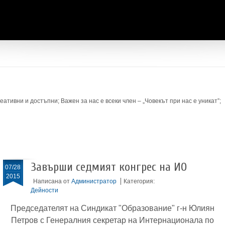
ативни и достъпни; Важен за нас е всеки член – „Човекът при нас е уникат”;
Завърши седмият конгрес на ИО
07/28
2015
Написана от
Администратор
Категория:
Дейности
Председателят на Синдикат "Образование" г-н Юлиян
Петров с Генералния секретар на Интернационала по