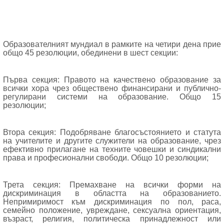
Образователният мундиал в рамките на четири дена прие
общо 45 резолюции, обединени в шест секции:
Първа секция: Правото на качествено
образование за
всички
хора чрез
обществено финансирани
и публично
-
регулирани
системи
на образование. Общо 15
резолюции
;
Втора секция: Подобряване
благосъстоянието и
статута
на учителите
и другите
служители
на образование,
чрез
ефективно
прилагане на
техните човешки
и синдикални
права и
професионални
свободи. Общо 10 резолюции
;
Трета секция: Премахване на всички
форми на
дискриминация
в областта на образованието
.
Непримиримост към дискриминация
по
пол, раса,
семейно положение
,
увреждане, сексуална ориентация
,
възраст, религия, политическа принадлежност
или