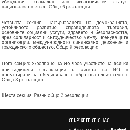
убеждения,
социален или
икономически статус
,
националост и етнос. Общо 6 резолюции
;
Четвърта секция: Насърчаването на демокрацията
,
устойчивото развитие
,
справедливата търговия
,
основните социални услуги
,
здравето и безопасността
,
чрез
солидарност и
сътрудничество между
членуващите
организации
, международното
синдикално движение
и
гражданското общество. Общо 9 резолюции
;
Пета секция:
Укрепване на Ио чрез участието на всички
присъединени организации в живота на ИО и
промотирани на обединяване в образователния сектор.
Общо 3 резолюции
;
Шеста секция: Разни общо 2 резолюции.
СВЪРЖЕТЕ СЕ С НАС
Нашата страница във Facebook