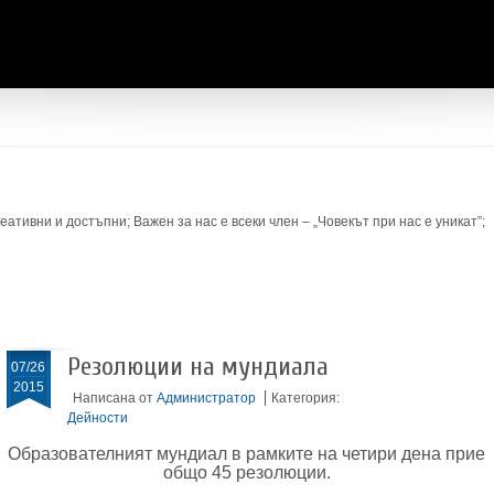
ативни и достъпни; Важен за нас е всеки член – „Човекът при нас е уникат”;
Резолюции на мундиала
07/26
2015
Написана от
Администратор
Категория:
Дейности
Образователният мундиал в рамките на четири дена прие
общо 45 резолюции.