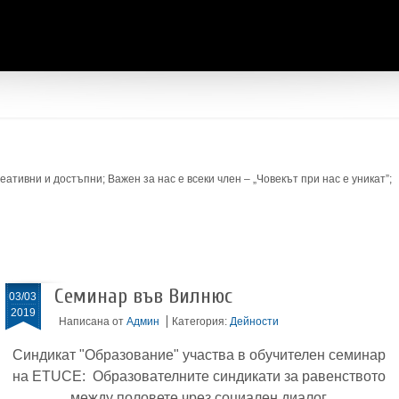
ативни и достъпни; Важен за нас е всеки член – „Човекът при нас е уникат”;
Семинар във Вилнюс
03/03
2019
Написана от
Админ
Категория:
Дейности
Синдикат "Образование" участва в
обучителен семинар
на ETUCE: Образователните синдикати за равенството
между половете чрез социален диалог.