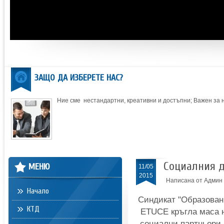
ЗАЩО ДА ИЗБЕРЕТЕ НАС?
Ние сме нестандартни, креативни и достъпни; Важен за на
Социалния д
МЕНЮ
11/05
2015
Написана от Админ
Начало
Синдикат "Образовани
КТД
ETUCE кръгла маса н
социални партньори 