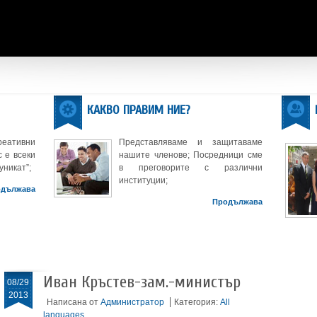
КАКВО ПРАВИМ НИЕ?
реативни
Представляваме и защитаваме
 е всеки
нашите членове; Посредници сме
уникат”;
в преговорите с различни
институции;
одължава
Продължава
Иван Кръстев-зам.-министър
08/29
2013
Написана от
Администратор
Категория:
All
languages