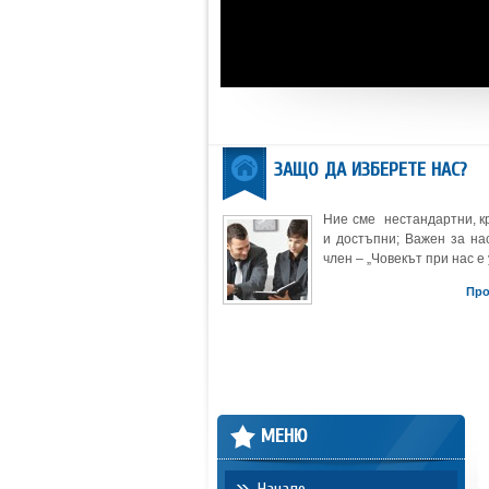
ЗАЩО ДА ИЗБЕРЕТЕ НАС?
Ние сме нестандартни, к
и достъпни; Важен за нас
член – „Човекът при нас е 
Пр
МЕНЮ