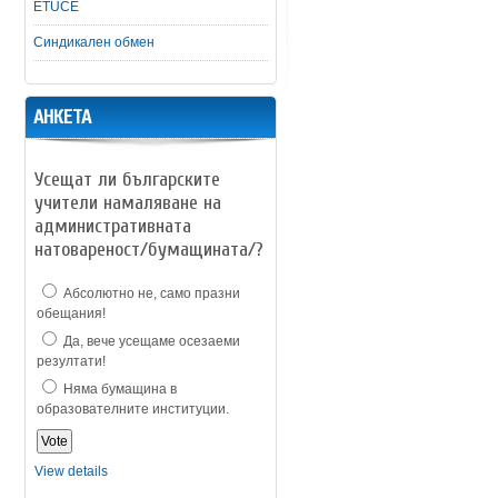
ETUCE
Синдикален обмен
АНКЕТА
Усещат ли българските
учители намаляване на
административната
натовареност/бумащината/?
Абсолютно не, само празни
обещания!
Да, вече усещаме осезаеми
резултати!
Няма бумащина в
образователните институции.
View details