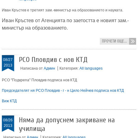
Иван Кръстев е третият зам.-министър на образованието и науката.
Иван Кръстев от Агенцията по заетостта е новият зам.-
министър на образованието.
ПРОЧЕТИ ОЩЕ...
РСО Пловдив с нов КТД
08/27
2013
Написана от
Админ
Категория:
All languages
РСО "Подкрепа" Пловдив подписа нов КТД
Председателят ня РСО Пловдив - г - н Цило Нейчев подписа нов КТД
Виж КТД
Няма да допуснем закриване на
08/26
2013
училища
Написана от
Админ
Категория:
All languages