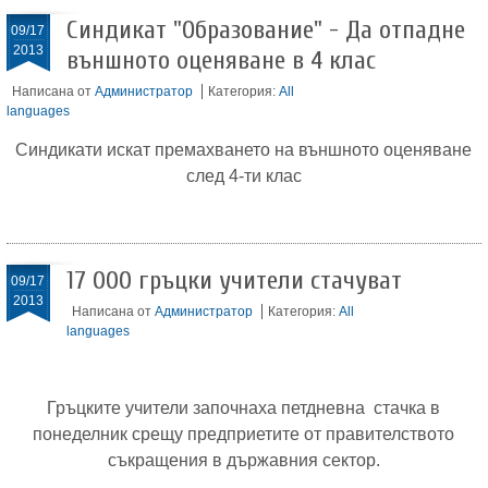
Синдикат "Образование" - Да отпадне
09/17
2013
външното оценяване в 4 клас
Написана от
Администратор
Категория:
All
languages
Синдикати искат премахването на външното оценяване
след 4-ти клас
17 000 гръцки учители стачуват
09/17
2013
Написана от
Администратор
Категория:
All
languages
Гръцките учители започнаха петдневна стачка в
понеделник срещу предприетите от правителството
съкращения в държавния сектор.