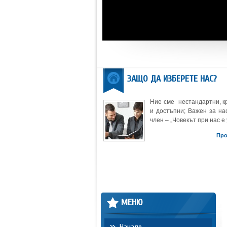
ЗАЩО ДА ИЗБЕРЕТЕ НАС?
Ние сме нестандартни, к
и достъпни; Важен за нас
член – „Човекът при нас е 
Пр
МЕНЮ