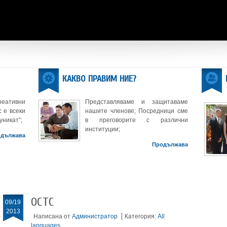
КАКВО ПРАВИМ НИЕ?
реативни
Представляваме и защитаваме
 е всеки
нашите членове; Посредници сме
уникат”;
в преговорите с различни
институции;
одължава
Продължава
ОСТС
09/19
2013
Написана от
Администратор
Категория:
All
languages