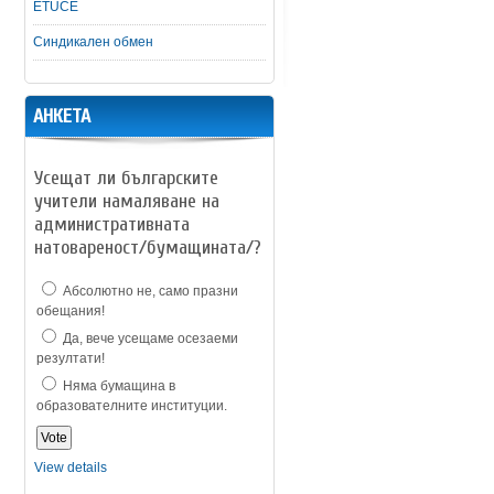
ETUCE
Синдикален обмен
АНКЕТА
Усещат ли българските
учители намаляване на
административната
натовареност/бумащината/?
Абсолютно не, само празни
обещания!
Да, вече усещаме осезаеми
резултати!
Няма бумащина в
образователните институции.
View details