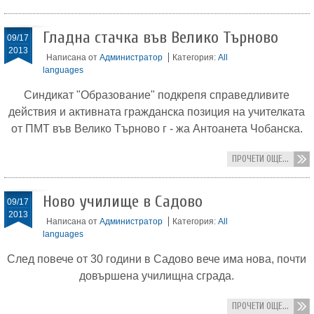
Гладна стачка във Велико Търново
09/17
2013
Написана от
Администратор
Категория:
All
languages
Синдикат "Образование" подкрепя справедливите
действия и активната гражданска позиция на учителката
от ПМТ във Велико Търново г - жа Антоанета Чобанска.
ПРОЧЕТИ ОЩЕ...
Ново училище в Садово
09/17
2013
Написана от
Администратор
Категория:
All
languages
След повече от 30 години в Садово вече има нова, почти
довършена училищна сграда.
ПРОЧЕТИ ОЩЕ...