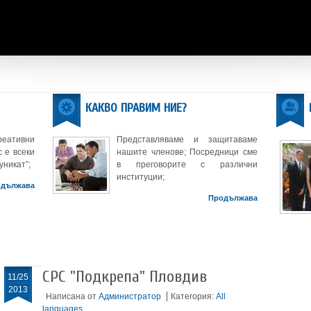
КАКВО ПРАВИМ НИЕ?
реативни
Представляваме и защитаваме
 е всеки
нашите членове; Посредници сме
уникат”;
в преговорите с различни
институции;
одължава
Продължава
СРС "Подкрепа" Пловдив
11/25
2013
Написана от
Администратор
Категория:
All
languages