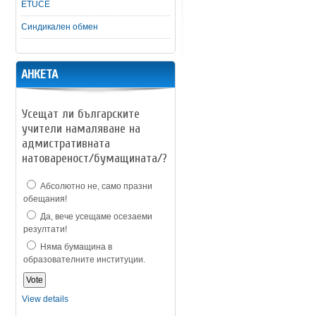
ETUCE
Синдикален обмен
АНКЕТА
Усещат ли българските
учители намаляване на
адмистративната
натовареност/бумащината/?
Абсолютно не, само празни
обещания!
Да, вече усещаме осезаеми
резултати!
Няма бумащина в
образователните институции.
View details