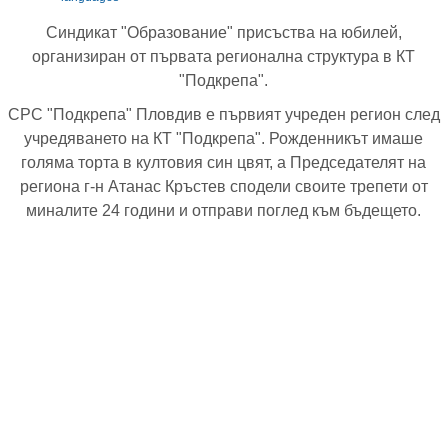
Синдикат "Образование" присъства на юбилей,
организиран от първата регионална структура в КТ
"Подкрепа".
СРС "Подкрепа" Пловдив е първият учреден регион след
учредяването на КТ "Подкрепа". Рожденникът имаше
голяма торта в култовия син цвят, а Председателят на
региона г-н Атанас Кръстев сподели своите трепети от
миналите 24 години и отправи поглед към бъдещето.