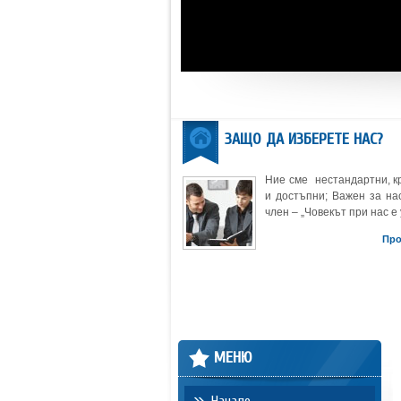
ЗАЩО ДА ИЗБЕРЕТЕ НАС?
Ние сме нестандартни, к
и достъпни; Важен за нас
член – „Човекът при нас е 
Пр
МЕНЮ