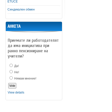
ETUCE
Синдикален обмен
АНКЕТА
Приемате ли работодателят
да има инициатива при
ранно пенсиониране на
учители?
Да!
Не!
Нямам мнение!
View details