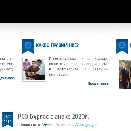
КАКВО ПРАВИМ НИЕ?
реативни
Представляваме и защитаваме
 е всеки
нашите членове; Посредници сме
уникат”;
в преговорите с различни
институции;
одължава
Продължава
РСО Бургас с анекс 2020г.
12/11
2019
Написана от
Админ
Категория:
All languages