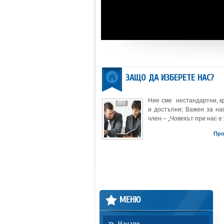
ЗАЩО ДА ИЗБЕРЕТЕ НАС?
Ние сме нестандартни, к
и достъпни; Важен за нас
член – „Човекът при нас е 
Пр
МЕНЮ