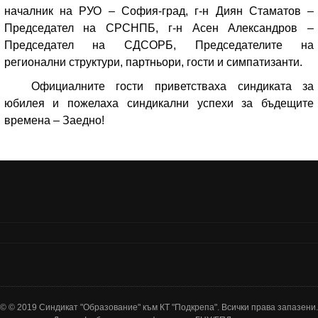
началник на РУО – София-град, г-н Диян Стаматов –
Председател на СРСНПБ, г-н Асен Александров –
Председател на СДСОРБ, Председателите на
регионални структури, партньори, гости и симпатизанти.
Официалните гости приветстваха синдиката за
юбилея и пожелаха синдикални успехи за бъдещите
времена – Заедно!
© © 2019 Синдикат "Образование" към КТ "Подкрепа". Всички права запазени.