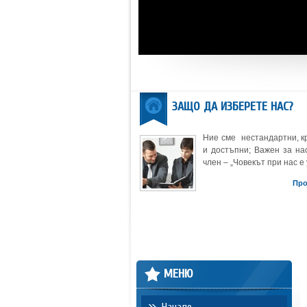
ЗАЩО ДА ИЗБЕРЕТЕ НАС?
Ние сме нестандартни, к
и достъпни; Важен за нас
член – „Човекът при нас е 
Пр
МЕНЮ