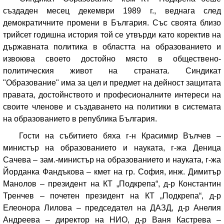
създаден месец декември 1989 г., веднага след
демократичните промени в България. Със своята близо
трийсет годишна история той се утвърди като коректив на
държавната политика в областта на образованието и
извоюва своето достойно място в обществено-
политическия живот на страната. Синдикат
"Образование" има за цел и предмет на дейност защитата
правата, достойнството и професионалните интереси на
своите членове и създаването на политики в системата
на образованието в република България.
Гости на събитието бяха г-н Красимир Вълчев –
министър на образованието и науката, г-жа Деница
Сачева – зам.-министър на образованието и науката, г-жа
Йорданка Фандъкова – кмет на гр. София, инж. Димитър
Манолов – президент на КТ „Подкрепа“, д-р Константин
Тренчев – почетен президент на КТ „Подкрепа“, д-р
Елеонора Лилова – председател на ДАЗД, д-р Анелия
Андреева – директор на НИО, д-р Ваня Кастрева –