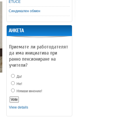
ETUCE
Синдикален обмен
АНКЕТА
Приемате ли работодателят
да има инициатива при
ранно пенсиониране на
учители?
Да!
Не!
Нямам мнение!
View details