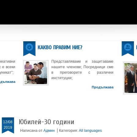
КАКВО ПРАВИМ НИЕ?
реативни
Представляваме и защитаваме
 е всеки
нашите членове; Посредници сме
уникат”;
в преговорите с различни
институции;
одължава
Продължава
Юбилей-30 години
12/08
2019
Написана от
Админ
Категория:
All languages