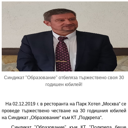
Синдикат "Образование" отбеляза тържествено своя 30
годишен юбилей!
На 02.12.2019 г. в ресторанта на Парк Хотел „Москва“ се
проведе тържествено честване на 30 годишния юбилей
на Синдикат „Образование“ към КТ „Подкрепа“.
Синдикат "Образование" към КТ "Подкрепа беше