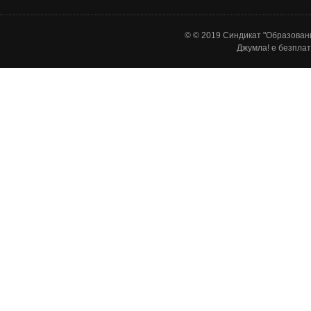
© © 2019 Синдикат "Образовани
Джумла!
е безплат