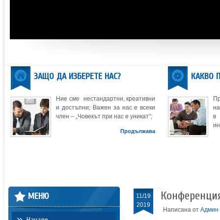
ЗАЩО ДА ИЗБЕРЕТЕ НАС?
КАКВО 
Ние сме нестандартни, креативни
П
и достъпни; Важен за нас е всеки
на
член – „Човекът при нас е уникат”;
в
ин
Продължава
Конференция 
МЕНЮ
11/19
2019
Написана от
Админ