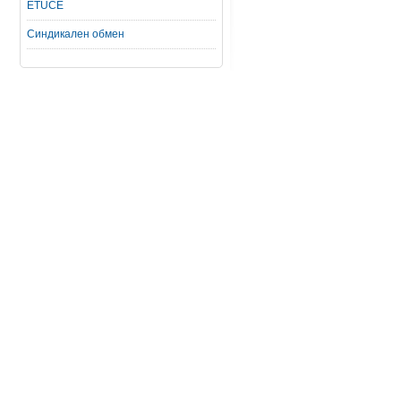
ETUCE
Синдикален обмен