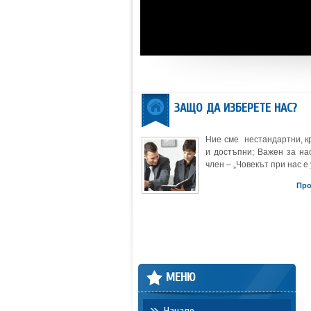
ЗАЩО ДА ИЗБЕРЕТЕ НАС?
Ние сме нестандартни, к
и достъпни; Важен за нас
член – „Човекът при нас е 
Пр
МЕНЮ