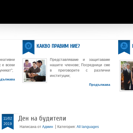
КАКВО ПРАВИМ НИЕ?
реативни
Представляваме и защитаваме
 е всеки
нашите членове; Посредници сме
уникат”;
в преговорите с различни
институции;
одължава
Продължава
Ден на будители
11/02
2019
Написана от
Админ
Категория:
All languages