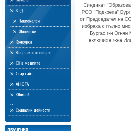
Начало
Синдикат "Образова
КТД
РСО "Подкрепа" Бург
от Председател на СО
Национален
избраха с пълно мно
Общински
Бургас г-н Огнян
включиха г-жа Ил
Конкурси
Въпроси и отговори
СО в медиите
Стар сайт
АНКЕТА
Юбилей
Социални дейности
ОБУЧЕНИЯ