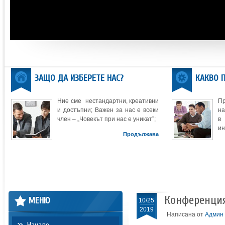
ЗАЩО ДА ИЗБЕРЕТЕ НАС?
КАКВО 
Ние сме нестандартни, креативни
П
и достъпни; Важен за нас е всеки
на
член – „Човекът при нас е уникат”;
в
ин
Продължава
Конференция 
МЕНЮ
10/25
2019
Написана от
Админ