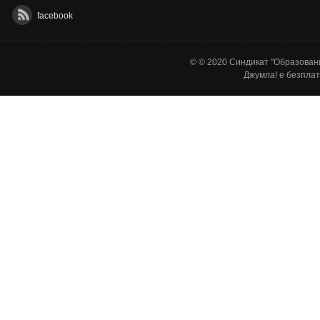
facebook
© © 2020 Синдикат "Образовани
Джумла!
е безплат