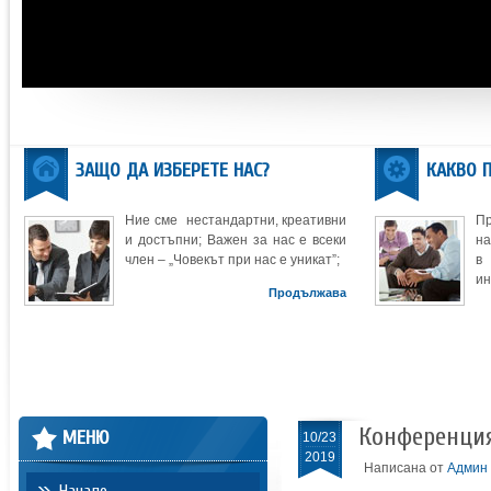
ЗАЩО ДА ИЗБЕРЕТЕ НАС?
КАКВО 
Ние сме нестандартни, креативни
П
и достъпни; Важен за нас е всеки
на
член – „Човекът при нас е уникат”;
в
ин
Продължава
Конференция
МЕНЮ
10/23
2019
Написана от
Админ