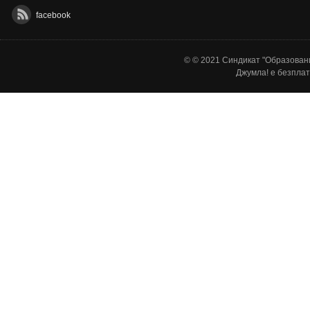
facebook
© © 2021 Синдикат "Образовани
Джумла!
е безплат