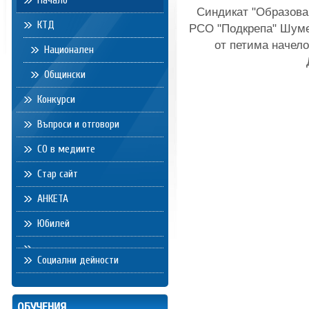
Начало
Синдикат "Образова
КТД
РСО "Подкрепа" Шуме
от петима начело
Национален
Общински
Конкурси
Въпроси и отговори
СО в медиите
Стар сайт
АНКЕТА
Юбилей
Социални дейности
ОБУЧЕНИЯ