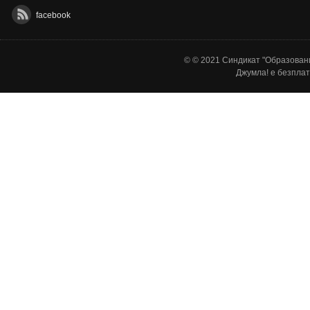
facebook
© © 2021 Синдикат "Образовани
Джумла!
е безплат