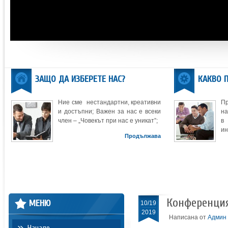
ЗАЩО ДА ИЗБЕРЕТЕ НАС?
КАКВО 
Ние сме нестандартни, креативни
П
и достъпни; Важен за нас е всеки
на
член – „Човекът при нас е уникат”;
в
ин
Продължава
Конференция 
МЕНЮ
10/19
2019
Написана от
Админ