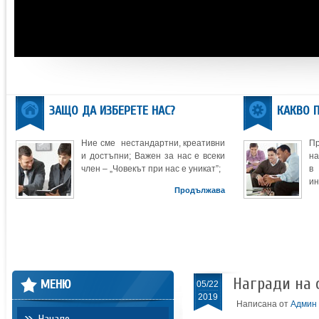
ЗАЩО ДА ИЗБЕРЕТЕ НАС?
КАКВО 
Ние сме нестандартни, креативни
П
и достъпни; Важен за нас е всеки
на
член – „Човекът при нас е уникат”;
в
ин
Продължава
Награди на 
МЕНЮ
05/22
2019
Написана от
Админ