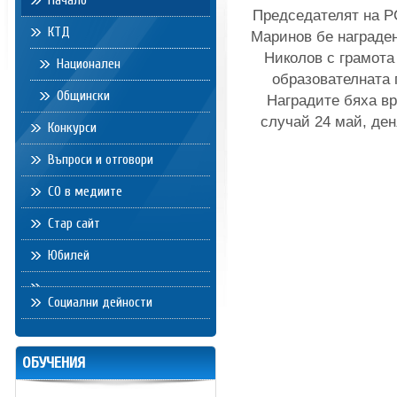
Начало
Председателят на РС
КТД
Маринов бе награден
Николов с грамота
Национален
образователната 
Общински
Наградите бяха в
случай 24 май, ден
Конкурси
Въпроси и отговори
СО в медиите
Стар сайт
Юбилей
Социални дейности
ОБУЧЕНИЯ