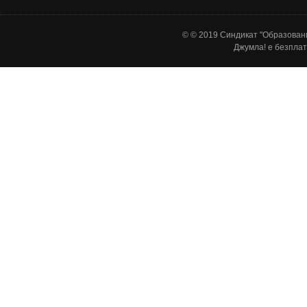
© © 2019 Синдикат "Образовани
Джумла!
е безплат