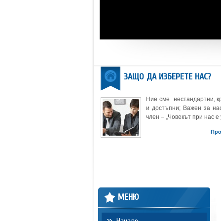
ЗАЩО ДА ИЗБЕРЕТЕ НАС?
Ние сме нестандартни, к
и достъпни; Важен за нас
член – „Човекът при нас е 
Пр
МЕНЮ