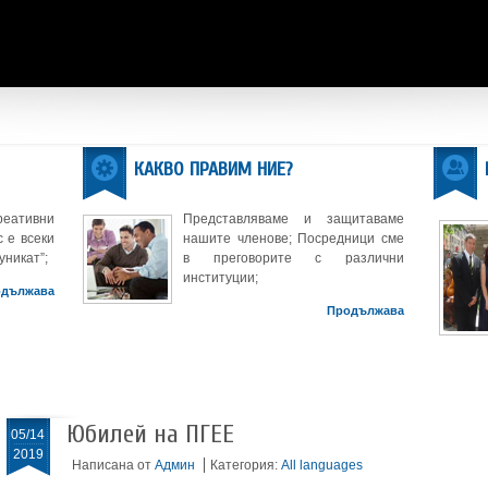
КАКВО ПРАВИМ НИЕ?
реативни
Представляваме и защитаваме
 е всеки
нашите членове; Посредници сме
уникат”;
в преговорите с различни
институции;
одължава
Продължава
Юбилей на ПГЕЕ
05/14
2019
Написана от
Админ
Категория:
All languages