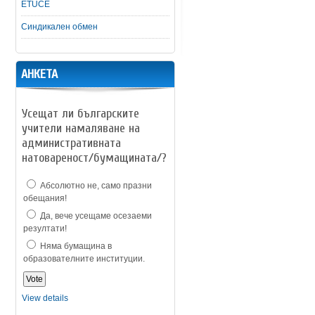
ETUCE
Синдикален обмен
АНКЕТА
Усещат ли българските
учители намаляване на
административната
натовареност/бумащината/?
Абсолютно не, само празни
обещания!
Да, вече усещаме осезаеми
резултати!
Няма бумащина в
образователните институции.
View details